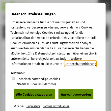
DE
EN
Datenschutzeinstellungen
Hochschule für Technik und Wirtschaft Berlin
University of Applied Sciences
Um unsere Webseite für Sie optimal zu gestalten und
Menu
fortlaufend verbessern zu können, verwenden wir Cookies.
THEMEN
FORSCHUNG
Technisch notwendige Cookies sind zwingend für die
HOCHSCHULE
Funktionalität der Webseite erforderlich. Zusätzliche Statistik-
Cookies erlauben es uns, das Nutzungsverhalten anonym
CAMPUS
Prediction of AC and Lightning
auszuwerten, um die Webseite zu verbessern. Sie haben die
Möglichkeit, Ihre Datenschutzeinstellungen über einen Link im
STUDIUM
Breakdown Voltage based on PD
unteren Seitenbereich jederzeit zu ändern. Weitere
LEHRE
Informationen erhalten Sie in unserer
Datenschutzerklärung
.
Measurements
FORSCHUNG
Auswahl:
Technisch notwendige Cookies
KARRIERE
Konferenzbeitrag › Konferenzpaper › 2019
Statistik-Cookies (Matomo)
INTERNATIONAL
Zitation
Alle Cookies akzeptieren
Auswahl verwenden
Hücker, Thomas: Prediction of AC and Lightning
INFORMATIONEN FÜR
Breakdown Voltage based on PD Measurements. In:
HTW Berlin -
Impressum
-
Datenschutzerklärung