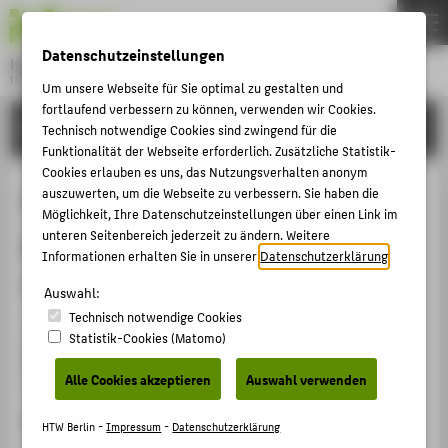
DE
EN
Datenschutzeinstellungen
Hochschule für Technik und Wirtschaft Berlin
University of Applied Sciences
Um unsere Webseite für Sie optimal zu gestalten und
Menu
fortlaufend verbessern zu können, verwenden wir Cookies.
THEMEN
FORSCHUNG
Technisch notwendige Cookies sind zwingend für die
HOCHSCHULE
Funktionalität der Webseite erforderlich. Zusätzliche Statistik-
Cookies erlauben es uns, das Nutzungsverhalten anonym
CAMPUS
Gebrauchsanleitungen optimal
auszuwerten, um die Webseite zu verbessern. Sie haben die
Möglichkeit, Ihre Datenschutzeinstellungen über einen Link im
STUDIUM
gestalten: über sinnvolle und
unteren Seitenbereich jederzeit zu ändern. Weitere
LEHRE
Informationen erhalten Sie in unserer
Datenschutzerklärung
.
verständliche Gestaltung
FORSCHUNG
Auswahl:
Technisch notwendige Cookies
KARRIERE
Buch / Monographie › 2002
Statistik-Cookies (Matomo)
Piehl, Jona
: 1. Berlin: Springer 2002 (x.media.press ), S.
INTERNATIONAL
150.
Alle Cookies akzeptieren
Auswahl verwenden
ISBN
INFORMATIONEN FÜR
HTW Berlin -
Impressum
-
Datenschutzerklärung