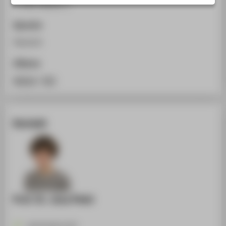
3-540-42619-1
STUDIENINTERESSIERTE
STUDIERENDE
Sprache
UNTERNEHMEN
Deutsch
ALUMNI
Zitieren
PRESSE
BibTeX
/
RIS
BESCHÄFTIGTE
Kontakt
BELIEBTE SEITEN
DIGITALE DIENSTE
SERVICE
ÜBER DIE HTW BERLIN
Prof. Dr. Jona Piehl
+49 30 5019-4737