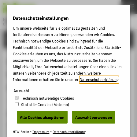
DE
EN
Datenschutzeinstellungen
Hochschule für Technik und Wirtschaft Berlin
University of Applied Sciences
Um unsere Webseite für Sie optimal zu gestalten und
Menu
fortlaufend verbessern zu können, verwenden wir Cookies.
THEMEN
FORSCHUNG
Technisch notwendige Cookies sind zwingend für die
HOCHSCHULE
Funktionalität der Webseite erforderlich. Zusätzliche Statistik-
Cookies erlauben es uns, das Nutzungsverhalten anonym
CAMPUS
Untangling exibition narratives:
auszuwerten, um die Webseite zu verbessern. Sie haben die
Möglichkeit, Ihre Datenschutzeinstellungen über einen Link im
STUDIUM
towards a bridging of design
unteren Seitenbereich jederzeit zu ändern. Weitere
LEHRE
Informationen erhalten Sie in unserer
Datenschutzerklärung
.
research and design practice
FORSCHUNG
Auswahl:
Technisch notwendige Cookies
KARRIERE
Sammelbandbeitrag › Kapitel › 2018
Statistik-Cookies (Matomo)
INTERNATIONAL
Zitation
Alle Cookies akzeptieren
Auswahl verwenden
Piehl, Jona
; Francis, David: Untangling exibition
INFORMATIONEN FÜR
narratives: towards a bridging of design research and
HTW Berlin -
Impressum
-
Datenschutzerklärung