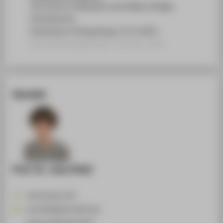
The Future of Museum and Gallery Design
(Conference)
University of Hong Kong, 13.11.2015
Veranstaltungsbeitrag › Vortrag › 2015
Kontakt
Prof. Dr. Jona Piehl
+49 30 5019-4737
Jona.Piehl@HTW-Berlin.de
Campus Wilhelminenhof