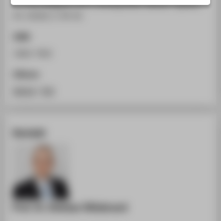
In: Extra Magazin (ETF), Anhang Robo-Advisor-Spezial ,
STUDIENINTERESSIERTE
03. (2020), S. 44-45.
STUDIERENDE
ISSN
UNTERNEHMEN
1866-7902
ALUMNI
PRESSE
Zitieren
BESCHÄFTIGTE
BibTeX
/
RIS
BELIEBTE SEITEN
Kontakt
DIGITALE DIENSTE
SERVICE
ÜBER DIE HTW BERLIN
Prof. Dr. Dietmar Hillebrand