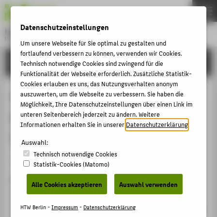
DE
EN
Datenschutzeinstellungen
Hochschule für Technik und Wirtschaft Berlin
University of Applied Sciences
Um unsere Webseite für Sie optimal zu gestalten und
Menu
fortlaufend verbessern zu können, verwenden wir Cookies.
THEMEN
FORSCHUNG
Technisch notwendige Cookies sind zwingend für die
HOCHSCHULE
Funktionalität der Webseite erforderlich. Zusätzliche Statistik-
Cookies erlauben es uns, das Nutzungsverhalten anonym
CAMPUS
Vorteile des automatischen
auszuwerten, um die Webseite zu verbessern. Sie haben die
Möglichkeit, Ihre Datenschutzeinstellungen über einen Link im
STUDIUM
Rebalancing: So halten Anleger ihr
unteren Seitenbereich jederzeit zu ändern. Weitere
LEHRE
Informationen erhalten Sie in unserer
Datenschutzerklärung
.
Investment auf Kurs
FORSCHUNG
Auswahl:
Technisch notwendige Cookies
KARRIERE
Artikel › Journalartikel › 2020
Statistik-Cookies (Matomo)
INTERNATIONAL
Zitation
Alle Cookies akzeptieren
Auswahl verwenden
Hillebrand, Dietmar: Vorteile des automatischen
INFORMATIONEN FÜR
Rebalancing: So halten Anleger ihr Investment auf Kurs.
HTW Berlin -
Impressum
-
Datenschutzerklärung