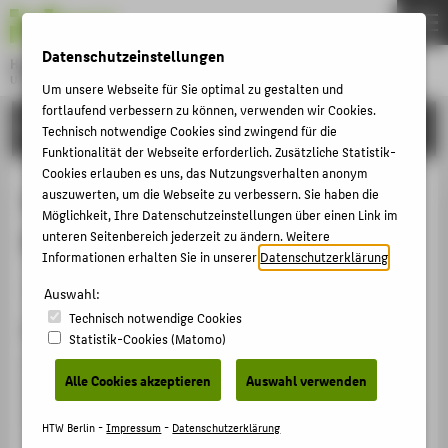
DE
EN
Datenschutzeinstellungen
Hochschule für Technik und Wirtschaft Berlin
University of Applied Sciences
Um unsere Webseite für Sie optimal zu gestalten und
Menu
fortlaufend verbessern zu können, verwenden wir Cookies.
THEMEN
FORSCHUNG
Technisch notwendige Cookies sind zwingend für die
HOCHSCHULE
Funktionalität der Webseite erforderlich. Zusätzliche Statistik-
Cookies erlauben es uns, das Nutzungsverhalten anonym
CAMPUS
Wie man den Wertbeitrag von
auszuwerten, um die Webseite zu verbessern. Sie haben die
Möglichkeit, Ihre Datenschutzeinstellungen über einen Link im
STUDIUM
Risikomanagement messen kann
unteren Seitenbereich jederzeit zu ändern. Weitere
LEHRE
Informationen erhalten Sie in unserer
Datenschutzerklärung
.
Artikel › Journalartikel › 2020
FORSCHUNG
Auswahl:
Technisch notwendige Cookies
KARRIERE
Zitation
Statistik-Cookies (Matomo)
INTERNATIONAL
Henschel, Thomas; Lantzsch, Axel-Daniel: Wie man den
Alle Cookies akzeptieren
Auswahl verwenden
Wertbeitrag von Risikomanagement messen kann. In:
Zeitschrift für Risk, Fraud & Compliance 14, 6. (2020), S.
INFORMATIONEN FÜR
HTW Berlin -
Impressum
-
Datenschutzerklärung
7-14.