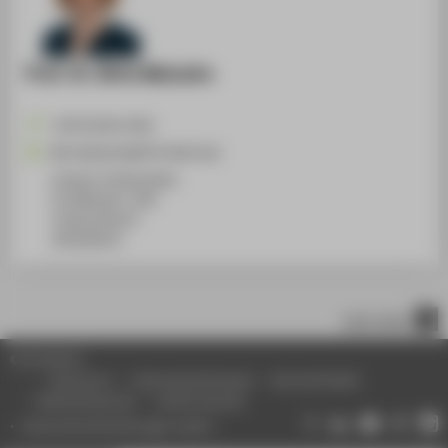
Prof. Dr. Birte Malzahn
+49 30 5019-2452
Birte.Malzahn@HTW-Berlin.de
Campus Treskowallee
TA Gebäude C, 834
Treskowallee 8
10318
Berlin
nach oben
© HTW Berlin
Impressum
Datenschutzhinweise
Barrierefreiheit
Gebärdensprache
Leichte Sprache
Datenschutzeinstellungen ändern