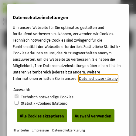
DE
EN
Datenschutzeinstellungen
Hochschule für Technik und Wirtschaft Berlin
University of Applied Sciences
Um unsere Webseite für Sie optimal zu gestalten und
Menu
fortlaufend verbessern zu können, verwenden wir Cookies.
THEMEN
FORSCHUNG
Technisch notwendige Cookies sind zwingend für die
HOCHSCHULE
Funktionalität der Webseite erforderlich. Zusätzliche Statistik-
Cookies erlauben es uns, das Nutzungsverhalten anonym
CAMPUS
Anforderungen an eine intermodale
auszuwerten, um die Webseite zu verbessern. Sie haben die
Möglichkeit, Ihre Datenschutzeinstellungen über einen Link im
STUDIUM
Mobilitätsplattform am Beispiel
unteren Seitenbereich jederzeit zu ändern. Weitere
LEHRE
Informationen erhalten Sie in unserer
Datenschutzerklärung
.
Berlin
FORSCHUNG
Auswahl:
Technisch notwendige Cookies
KARRIERE
Artikel › Journalartikel › 2020
Statistik-Cookies (Matomo)
INTERNATIONAL
Zitation
Alle Cookies akzeptieren
Auswahl verwenden
Honsberg, Finn; Malzahn, Birte: Anforderungen an eine
INFORMATIONEN FÜR
intermodale Mobilitätsplattform am Beispiel Berlin. In:
HTW Berlin -
Impressum
-
Datenschutzerklärung