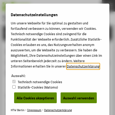
DE
EN
Datenschutzeinstellungen
Hochschule für Technik und Wirtschaft Berlin
University of Applied Sciences
Um unsere Webseite für Sie optimal zu gestalten und
Menu
fortlaufend verbessern zu können, verwenden wir Cookies.
THEMEN
FORSCHUNG
Technisch notwendige Cookies sind zwingend für die
HOCHSCHULE
Funktionalität der Webseite erforderlich. Zusätzliche Statistik-
Cookies erlauben es uns, das Nutzungsverhalten anonym
CAMPUS
Entrepreneurial Orientation and
auszuwerten, um die Webseite zu verbessern. Sie haben die
Möglichkeit, Ihre Datenschutzeinstellungen über einen Link im
STUDIUM
Crisis: How Family Firms Manage the
unteren Seitenbereich jederzeit zu ändern. Weitere
LEHRE
Informationen erhalten Sie in unserer
Datenschutzerklärung
.
COVID-19 Pandemic
FORSCHUNG
Auswahl:
Technisch notwendige Cookies
KARRIERE
Artikel › Journalartikel › 2021
Statistik-Cookies (Matomo)
INTERNATIONAL
Zitation
Alle Cookies akzeptieren
Auswahl verwenden
Boers, Börje; Henschel, Thomas: Entrepreneurial
INFORMATIONEN FÜR
Orientation and Crisis: How Family Firms Manage the
HTW Berlin -
Impressum
-
Datenschutzerklärung