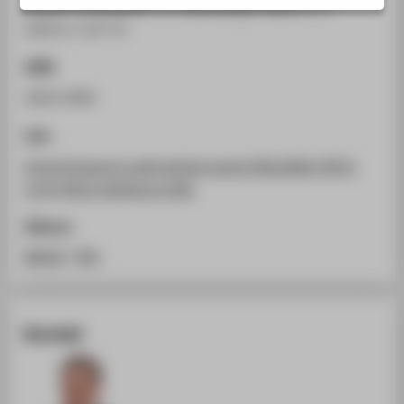
COVID-19 Pandemic. In: Rethinking Finance 3, 1.
STUDIENINTERESSIERTE
(2021), S. 65-72.
STUDIERENDE
ISSN
UNTERNEHMEN
2628-4944
ALUMNI
PRESSE
Link
BESCHÄFTIGTE
https://research.owlit.de/document/38a3d9fb-9979-
3c19-991d-b44e2ec1c38a
BELIEBTE SEITEN
Zitieren
DIGITALE DIENSTE
BibTeX
/
RIS
SERVICE
ÜBER DIE HTW BERLIN
Kontakt