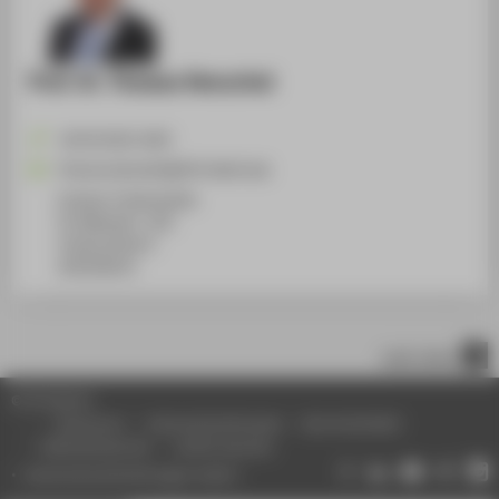
Prof. Dr. Thomas Henschel
+49 30 5019-2435
Thomas.Henschel@HTW-Berlin.de
Campus Treskowallee
TA Gebäude C, 301
Treskowallee 8
10318
Berlin
nach oben
© HTW Berlin
Impressum
Datenschutzhinweise
Barrierefreiheit
Gebärdensprache
Leichte Sprache
Datenschutzeinstellungen ändern