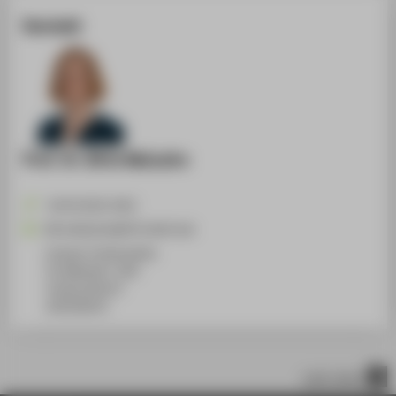
Kontakt
Prof. Dr. Birte Malzahn
+49 30 5019-2452
Birte.Malzahn@HTW-Berlin.de
Campus Treskowallee
TA Gebäude C, 834
Treskowallee 8
10318
Berlin
nach oben