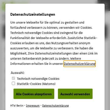
DE
EN
Datenschutzeinstellungen
Hochschule für Technik und Wirtschaft Berlin
University of Applied Sciences
Um unsere Webseite für Sie optimal zu gestalten und
Menu
fortlaufend verbessern zu können, verwenden wir Cookies.
THEMEN
FORSCHUNG
Technisch notwendige Cookies sind zwingend für die
HOCHSCHULE
Funktionalität der Webseite erforderlich. Zusätzliche Statistik-
Cookies erlauben es uns, das Nutzungsverhalten anonym
CAMPUS
Ermittlung von
auszuwerten, um die Webseite zu verbessern. Sie haben die
Möglichkeit, Ihre Datenschutzeinstellungen über einen Link im
STUDIUM
Kundenanforderungen an eine
unteren Seitenbereich jederzeit zu ändern. Weitere
LEHRE
Informationen erhalten Sie in unserer
Datenschutzerklärung
.
appbasierte Paketzustellung im
FORSCHUNG
Auswahl:
urbanen Raum mittels Conjoint-
Technisch notwendige Cookies
KARRIERE
Statistik-Cookies (Matomo)
Analyse
INTERNATIONAL
Alle Cookies akzeptieren
Auswahl verwenden
Artikel › Journalartikel › 2021
INFORMATIONEN FÜR
HTW Berlin -
Impressum
-
Datenschutzerklärung