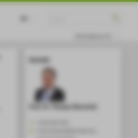
DE
EN
Informationen für
g
Kontakt
Prof. Dr. Thomas Henschel
+49 30 5019-2435
Thomas.Henschel@HTW-Berlin.de