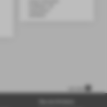
Campus Treskowallee
TA Gebäude C, 301
Treskowallee 8
10318
Berlin
nach oben
Über die HTW Berlin