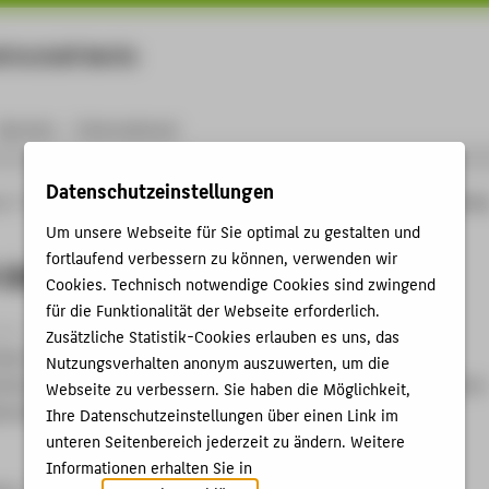
rtschaft Berlin
Menu
Karriere
International
Datenschutzeinstellungen
ng
Online-Forschungskatalog
Publikationen
Jahrbuch Unternehmensrechnun
Um unsere Webseite für Sie optimal zu gestalten und
fortlaufend verbessern zu können, verwenden wir
 Unternehmensrechnung 2022
Cookies. Technisch notwendige Cookies sind zwingend
für die Funktionalität der Webseite erforderlich.
hie › 2022
Zusätzliche Statistik-Cookies erlauben es uns, das
ten; Rachfall, Thomas; Henschel, Thomas: Jahrbuch
Nutzungsverhalten anonym auszuwerten, um die
hnung 2022. Hg. von Hochschule Merseburg, HTW Berlin. Düren:
Webseite zu verbessern. Sie haben die Möglichkeit,
ernehmenscontrolling: Trends und Perspektiven 4), S. 127.
Ihre Datenschutzeinstellungen über einen Link im
unteren Seitenbereich jederzeit zu ändern. Weitere
Informationen erhalten Sie in