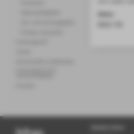
978-3-8440-724
Promotionen
Wissenschaftsgebiete
Zitieren
Lehr- und Forschungsgebiete
BibTeX
/
RIS
Professor_innenprofile
Forschungsprofil
Transfer
Partnerschaften und Netzwerke
Forschungsservice für
Hochschulmitglieder
Promotion
Beliebte Seiten