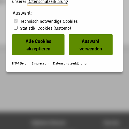
9-5
unserer
Datenschutzerklärung
.
Auswahl:
Technisch notwendige Cookies
Statistik-Cookies (Matomo)
Alle Cookies
Auswahl
akzeptieren
verwenden
HTW Berlin -
Impressum
-
Datenschutzerklärung
Digitale Dienste
Service