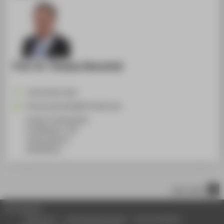
Prof. Dr. Thomas Henschel
+49 30 5019-2435
Thomas.Henschel@HTW-Berlin.de
Campus Treskowallee
TA Gebäude C, 301
Treskowallee 8
10318
Berlin
nach oben
© HTW Berlin
Impressum
Datenschutzhinweise
Barrierefreiheit