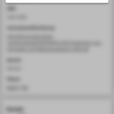
STUDIENINTERESSIERTE
ISSN
STUDIERENDE
1616-0495
UNTERNEHMEN
Link Zweitveröffentlichung
ALUMNI
https://futurevalue.de/wp-
PRESSE
content/uploads/2022/04/FA-2014-Integration-von-
BESCHÄFTIGTE
Controlling-und-Risikomanagement-2022.pdf
Sprache
BELIEBTE SEITEN
Deutsch
DIGITALE DIENSTE
Zitieren
SERVICE
ÜBER DIE HTW BERLIN
BibTeX
/
RIS
Kontakt