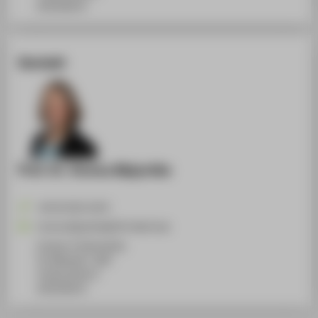
10318
Berlin
Kontakt
Prof. Dr. Verena Majuntke
+49 30 5019-2676
Verena.Majuntke@HTW-Berlin.de
Campus Treskowallee
TA Gebäude C, 809
Treskowallee 8
10318
Berlin