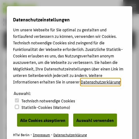
DE
EN
Datenschutzeinstellungen
Hochschule für Technik und Wirtschaft Berlin
University of Applied Sciences
Um unsere Webseite für Sie optimal zu gestalten und
Menu
fortlaufend verbessern zu können, verwenden wir Cookies.
THEMEN
FORSCHUNG
Technisch notwendige Cookies sind zwingend für die
HOCHSCHULE
Funktionalität der Webseite erforderlich. Zusätzliche Statistik-
Cookies erlauben es uns, das Nutzungsverhalten anonym
CAMPUS
Alles hat (s)einen Preis – Eine
auszuwerten, um die Webseite zu verbessern. Sie haben die
STUDIUM
Möglichkeit, Ihre Datenschutzeinstellungen über einen Link im
empirische Studie zur
unteren Seitenbereich jederzeit zu ändern. Weitere
LEHRE
Informationen erhalten Sie in unserer
Datenschutzerklärung
.
Preisdifferenzierung im
FORSCHUNG
Auswahl:
Onlinehandel
Technisch notwendige Cookies
KARRIERE
Statistik-Cookies (Matomo)
INTERNATIONAL
Konferenzbeitrag › Konferenzpaper › 2021
Alle Cookies akzeptieren
Auswahl verwenden
Zitation
INFORMATIONEN FÜR
HTW Berlin -
Impressum
-
Datenschutzerklärung
Malzahn, Birte
;
Majuntke, Verena
; Streckies, Robin: Alles