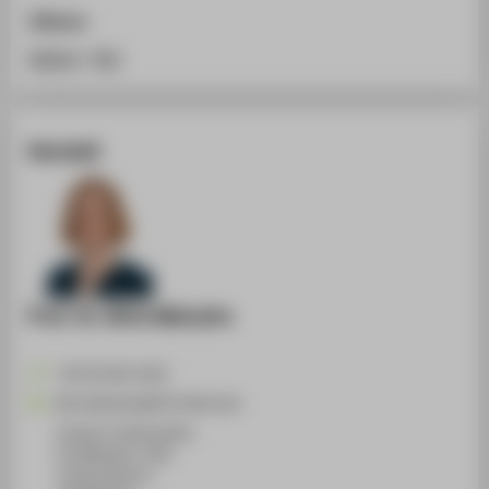
Zitieren
BibTeX
/
RIS
Kontakt
Prof. Dr. Birte Malzahn
+49 30 5019-2452
Birte.Malzahn@HTW-Berlin.de
Campus Treskowallee
TA Gebäude C, 834
Treskowallee 8