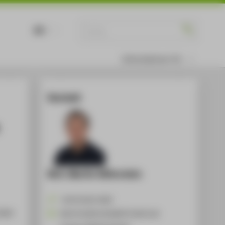
DE
EN
Informationen für
Kontakt
M.A. Martin Käferstein
+49 30 5019-4309
lten
Martin.Kaeferstein@HTW-Berlin.de