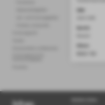
Promotionen
ISSN
Wissenschaftsgebiete
Lehr- und Forschungsgebiete
1614-1296
Professor_innenprofile
Sprache
Forschungsprofil
Deutsch
Transfer
Zitieren
Partnerschaften und Netzwerke
BibTeX
/
RIS
Forschungsservice für
Hochschulmitglieder
Promotion
Beliebte Seiten