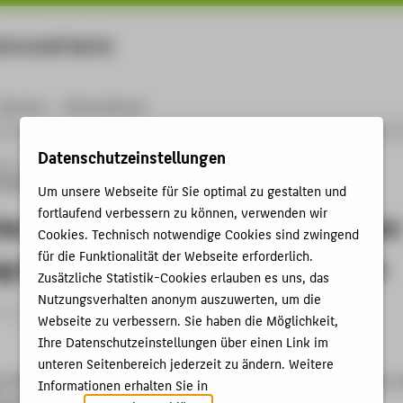
rtschaft Berlin
Menu
Karriere
International
Datenschutzeinstellungen
ng
Online-Forschungskatalog
Publikationen
Rügen unter Strom. Zur
 Bedeutung der alten Transformatorstationen
Um unsere Webseite für Sie optimal zu gestalten und
fortlaufend verbessern zu können, verwenden wir
er Strom. Zur kulturgeschichtlichen
Cookies. Technisch notwendige Cookies sind zwingend
für die Funktionalität der Webseite erforderlich.
 der alten Transformatorstationen
Zusätzliche Statistik-Cookies erlauben es uns, das
Nutzungsverhalten anonym auszuwerten, um die
rtikel › 2021
Webseite zu verbessern. Sie haben die Möglichkeit,
Ihre Datenschutzeinstellungen über einen Link im
unteren Seitenbereich jederzeit zu ändern. Weitere
n
: Rügen unter Strom. Zur kulturgeschichtlichen Bedeutung der a
Informationen erhalten Sie in
tionen. In: RUGIA. Rügen-Jahrbuch . (2021), S. 90-93.