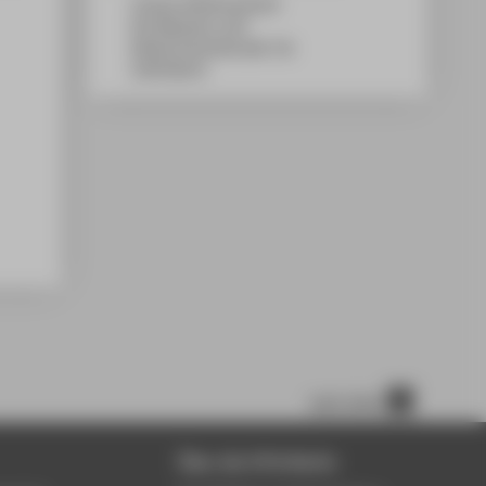
Campus Wilhelminenhof
WH Gebäude A, 007
Wilhelminenhofstraße 75A
12459
Berlin
nach oben
Über die HTW Berlin