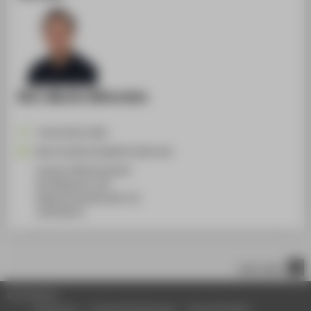
M.A. Martin Käferstein
+49 30 5019-4309
Martin.Kaeferstein@HTW-Berlin.de
Campus Wilhelminenhof
WH Gebäude A, 007
Wilhelminenhofstraße 75A
12459
Berlin
nach oben
© HTW Berlin
Impressum
Datenschutzhinweise
Barrierefreiheit