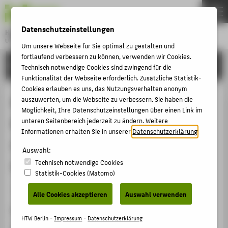
DE
EN
Datenschutzeinstellungen
Hochschule für Technik und Wirtschaft Berlin
University of Applied Sciences
Um unsere Webseite für Sie optimal zu gestalten und
Menu
fortlaufend verbessern zu können, verwenden wir Cookies.
THEMEN
FORSCHUNG
Technisch notwendige Cookies sind zwingend für die
HOCHSCHULE
Funktionalität der Webseite erforderlich. Zusätzliche Statistik-
Cookies erlauben es uns, das Nutzungsverhalten anonym
CAMPUS
Nachnutzung eines historischen
auszuwerten, um die Webseite zu verbessern. Sie haben die
Möglichkeit, Ihre Datenschutzeinstellungen über einen Link im
STUDIUM
Brauerei-Komplexes für
unteren Seitenbereich jederzeit zu ändern. Weitere
LEHRE
Informationen erhalten Sie in unserer
Datenschutzerklärung
.
studentisches Wohnen in Frankfurt
FORSCHUNG
Auswahl:
an der Oder
Technisch notwendige Cookies
KARRIERE
Statistik-Cookies (Matomo)
INTERNATIONAL
Wissenschaftliche Expertise / Studie › 2016
Alle Cookies akzeptieren
Auswahl verwenden
Zitation
INFORMATIONEN FÜR
HTW Berlin -
Impressum
-
Datenschutzerklärung
Käferstein, Martin
; Bernsau, Tanja; Friederike, Dinse: