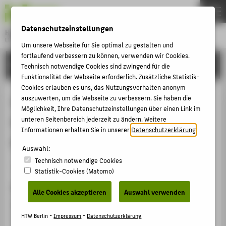
DE
EN
Datenschutzeinstellungen
Hochschule für Technik und Wirtschaft Berlin
University of Applied Sciences
Um unsere Webseite für Sie optimal zu gestalten und
Menu
fortlaufend verbessern zu können, verwenden wir Cookies.
THEMEN
FORSCHUNG
Technisch notwendige Cookies sind zwingend für die
HOCHSCHULE
Funktionalität der Webseite erforderlich. Zusätzliche Statistik-
Cookies erlauben es uns, das Nutzungsverhalten anonym
CAMPUS
Lyric or Dramatic - Vibrato Analysis
auszuwerten, um die Webseite zu verbessern. Sie haben die
Möglichkeit, Ihre Datenschutzeinstellungen über einen Link im
STUDIUM
for Voice Type Classification in
unteren Seitenbereich jederzeit zu ändern. Weitere
LEHRE
Informationen erhalten Sie in unserer
Datenschutzerklärung
.
Professional Opera Singers
FORSCHUNG
Auswahl:
Technisch notwendige Cookies
KARRIERE
Artikel › Journalartikel › 2021
Statistik-Cookies (Matomo)
INTERNATIONAL
Zitation
Alle Cookies akzeptieren
Auswahl verwenden
Müller, Matthias; Schulz, Thilo;
Ermakova, Tatiana
;
INFORMATIONEN FÜR
Caffier, Philipp: Lyric or Dramatic - Vibrato Analysis for
HTW Berlin -
Impressum
-
Datenschutzerklärung