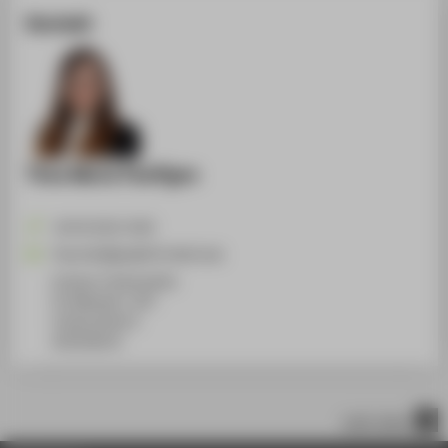
Kontakt
Thea Maria Paeffgen
+49 30 5019-2549
Thea.Paeffgen@HTW-Berlin.de
Campus Treskowallee
TA Gebäude C, 837
Treskowallee 8
10318
Berlin
nach oben