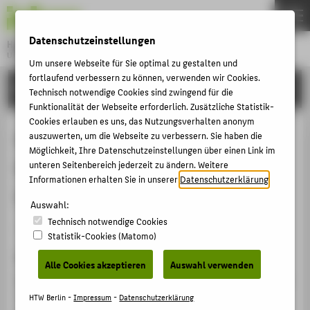
DE
EN
Datenschutzeinstellungen
Hochschule für Technik und Wirtschaft Berlin
University of Applied Sciences
Um unsere Webseite für Sie optimal zu gestalten und
Menu
fortlaufend verbessern zu können, verwenden wir Cookies.
THEMEN
FORSCHUNG
Technisch notwendige Cookies sind zwingend für die
HOCHSCHULE
Funktionalität der Webseite erforderlich. Zusätzliche Statistik-
Cookies erlauben es uns, das Nutzungsverhalten anonym
CAMPUS
Organisational Resilience during
auszuwerten, um die Webseite zu verbessern. Sie haben die
Möglichkeit, Ihre Datenschutzeinstellungen über einen Link im
STUDIUM
COVID-19 Times: A Bibliometric
unteren Seitenbereich jederzeit zu ändern. Weitere
LEHRE
Informationen erhalten Sie in unserer
Datenschutzerklärung
.
Literature Review
FORSCHUNG
Auswahl:
Technisch notwendige Cookies
KARRIERE
Artikel › Journalartikel › 2023
Statistik-Cookies (Matomo)
INTERNATIONAL
Zitation
Alle Cookies akzeptieren
Auswahl verwenden
Paeffgen, Thea
: Organisational Resilience during COVID-
INFORMATIONEN FÜR
19 Times: A Bibliometric Literature Review. In:
HTW Berlin -
Impressum
-
Datenschutzerklärung