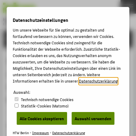
DE
EN
Datenschutzeinstellungen
Hochschule für Technik und Wirtschaft Berlin
University of Applied Sciences
Menu
Um unsere Webseite für Sie optimal zu gestalten und
THEMEN
fortlaufend verbessern zu können, verwenden wir Cookies.
FORSCHUNG
Technisch notwendige Cookies sind zwingend für die
HOCHSCHULE
Funktionalität der Webseite erforderlich. Zusätzliche Statistik-
Cookies erlauben es uns, das Nutzungsverhalten anonym
CAMPUS
Sustainable urban logistics
auszuwerten, um die Webseite zu verbessern. Sie haben die
STUDIUM
Möglichkeit, Ihre Datenschutzeinstellungen über einen Link im
concepts: a collaborative design
unteren Seitenbereich jederzeit zu ändern. Weitere
LEHRE
Informationen erhalten Sie in unserer
Datenschutzerklärung
.
approach considering stakeholder
FORSCHUNG
Auswahl:
perspectives
KARRIERE
Technisch notwendige Cookies
Statistik-Cookies (Matomo)
INTERNATIONAL
Konferenzbeitrag › Konferenzpaper › 2022
Alle Cookies akzeptieren
Auswahl verwenden
Zitation
INFORMATIONEN FÜR
HTW Berlin -
Impressum
-
Datenschutzerklärung
Teschendorf, Robert
;
Engelhardt, Maximilian
;
Malzahn,