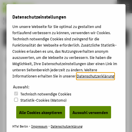
DE
EN
Datenschutzeinstellungen
Hochschule für Technik und Wirtschaft Berlin
University of Applied Sciences
Um unsere Webseite für Sie optimal zu gestalten und
Menu
fortlaufend verbessern zu können, verwenden wir Cookies.
THEMEN
FORSCHUNG
Technisch notwendige Cookies sind zwingend für die
HOCHSCHULE
Funktionalität der Webseite erforderlich. Zusätzliche Statistik-
Cookies erlauben es uns, das Nutzungsverhalten anonym
CAMPUS
Der Bär von Berlin. Jahrbuch des
auszuwerten, um die Webseite zu verbessern. Sie haben die
Möglichkeit, Ihre Datenschutzeinstellungen über einen Link im
STUDIUM
Vereins für die Geschichte Berlins
unteren Seitenbereich jederzeit zu ändern. Weitere
LEHRE
Informationen erhalten Sie in unserer
Datenschutzerklärung
.
Herausgeberschaft Buch › 2022
FORSCHUNG
Auswahl:
Technisch notwendige Cookies
KARRIERE
Zitation
Statistik-Cookies (Matomo)
INTERNATIONAL
Der Bär von Berlin. Jahrbuch des Vereins für die
Alle Cookies akzeptieren
Auswahl verwenden
Geschichte Berlins. Hg. von
Kähler, Susanne
; Krogel,
Wolfgang. 1. Auflage. Berlin: Westkreuz-Verlag 2022 (71.
INFORMATIONEN FÜR
HTW Berlin -
Impressum
-
Datenschutzerklärung
Folge/2022), S. 227.