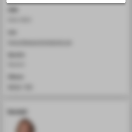
STUDIENINTERESSIERTE
ISSN
STUDIERENDE
0522-0033
UNTERNEHMEN
Link
ALUMNI
https://diegeschichteberlins.de
PRESSE
BESCHÄFTIGTE
Sprache
Deutsch
BELIEBTE SEITEN
Zitieren
DIGITALE DIENSTE
BibTeX
/
RIS
SERVICE
ÜBER DIE HTW BERLIN
Kontakt