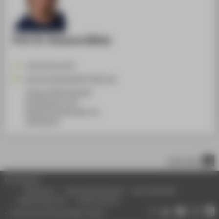
Prof. Dr. Susanne Kähler
+49 30 5019-4315
Susanne.Kaehler@HTW-Berlin.de
Campus Wilhelminenhof
WH Gebäude A, 407
Wilhelminenhofstraße 75A
12459
Berlin
nach oben
© HTW Berlin
Impressum
Datenschutzhinweise
Barrierefreiheit
Gebärdensprache
Leichte Sprache
Datenschutzeinstellungen ändern