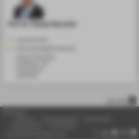
Prof. Dr. Thomas Henschel
+49 30 5019-2435
Thomas.Henschel@HTW-Berlin.de
Campus Treskowallee
TA Gebäude C, 301
Treskowallee 8
10318
Berlin
nach oben
© HTW Berlin
Impressum
Datenschutzhinweise
Barrierefreiheit
Gebärdensprache
Leichte Sprache
Datenschutzeinstellungen ändern