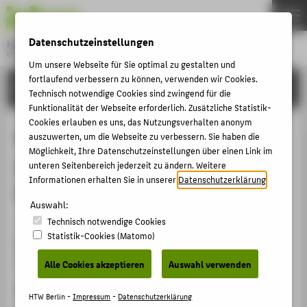
DE
EN
Datenschutzeinstellungen
Hochschule für Technik und Wirtschaft Berlin
University of Applied Sciences
Um unsere Webseite für Sie optimal zu gestalten und
Menu
fortlaufend verbessern zu können, verwenden wir Cookies.
THEMEN
FORSCHUNG
Technisch notwendige Cookies sind zwingend für die
HOCHSCHULE
Funktionalität der Webseite erforderlich. Zusätzliche Statistik-
Cookies erlauben es uns, das Nutzungsverhalten anonym
CAMPUS
Risky Stories: Storytelling
auszuwerten, um die Webseite zu verbessern. Sie haben die
Möglichkeit, Ihre Datenschutzeinstellungen über einen Link im
STUDIUM
strategisch im Risiko-, Krisen- und
unteren Seitenbereich jederzeit zu ändern. Weitere
LEHRE
Informationen erhalten Sie in unserer
Datenschutzerklärung
.
Fehlermanagement anwenden
FORSCHUNG
Auswahl:
Technisch notwendige Cookies
KARRIERE
Buch / Monographie › 2023
Statistik-Cookies (Matomo)
Henschel, Thomas
; Heinze, Ilka; Hirt, Jens: Wiesbaden:
INTERNATIONAL
Springer Gabler 2023 , S. 127.
Alle Cookies akzeptieren
Auswahl verwenden
ISBN
INFORMATIONEN FÜR
HTW Berlin -
Impressum
-
Datenschutzerklärung