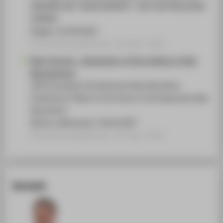
UMGANG MIT UNSICHERHEIT- WIE WIR RESILIENZ
LERNEN
Singen, 25.04.2023
Veranstaltungsbeitrag › Vortrag › 2023
Risky Stories - Application of Storytelling in Risk
Management
10th European Entrepreneurship Education
Conference "Back to the future in Entrepreneurship
Education"
Aahrus, Dänemark, 10.05.2023
Veranstaltungsbeitrag › Vortrag › 2023
Kontakt