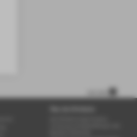
nach oben
Über die HTW Berlin
service
Die HTW Berlin bietet Studium,
Forschung und Weiterbildung in den
ung
Bereichen Wirtschaft,
um