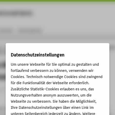
rtschaft Berlin
Menu
Karriere
International
ng
Online-Forschungskatalog
Publikationen
Kulturelle Bildung und die media
cher Räume
Datenschutzeinstellungen
e Bildung und die mediale
Um unsere Webseite für Sie optimal zu gestalten und
fortlaufend verbessern zu können, verwenden wir
ation ländlicher Räume
Cookies. Technisch notwendige Cookies sind zwingend
für die Funktionalität der Webseite erforderlich.
Zusätzliche Statistik-Cookies erlauben es uns, das
g › Aufsatz › 2023
Nutzungsverhalten anonym auszuwerten, um die
Webseite zu verbessern. Sie haben die Möglichkeit,
Ihre Datenschutzeinstellungen über einen Link im
mer, Maren: Kulturelle Bildung und die mediale Repräsentation
unteren Seitenbereich jederzeit zu ändern. Weitere
 In: Kunst, Kultur und ländliche Räume in Sachsen. Der Beitrag