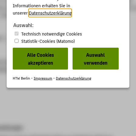
Informationen erhalten Sie in
ng zum gesellschaftlichen Wandel. Hg. von Stephan Beetz / Ulf Ja
unserer
Datenschutzerklärung
.
. Mittweida: 2023 S. 10-14.
Auswahl:
Technisch notwendige Cookies
4-1
Statistik-Cookies (Matomo)
Alle Cookies
Auswahl
hs-mittweida.de/forschung/forschungsprojekte/bmbf-
akzeptieren
verwenden
ulturelle-bildung-und-laendliche-entwicklung-kubilari/
HTW Berlin -
Impressum
-
Datenschutzerklärung
staltungen