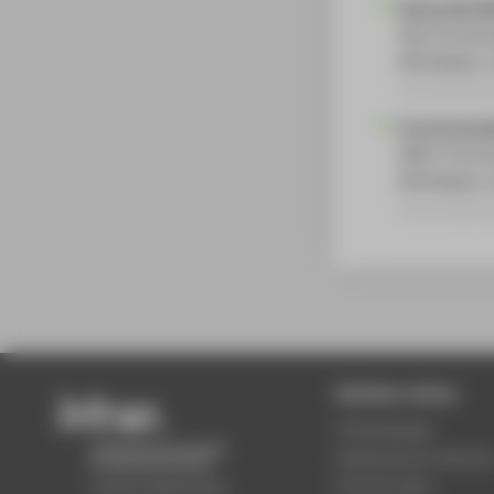
Kulturelle B
htw Forsch
HTW Berlin,
Veranstaltun
Forschungsd
Wiko-Forsc
HTW Berlin,
Veranstaltun
Beliebte Seiten
Studiengänge
Akademischer Kalende
Einrichtungen