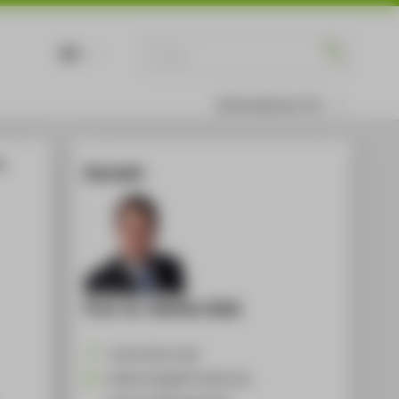
DE
EN
Informationen für
le
Kontakt
Prof. Dr. Steffen Kolb
+49 30 5019-2142
Steffen.Kolb@HTW-Berlin.de