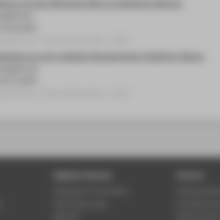
ildung und das öffentliche Bild von ländlichen Räumen
ungsforum
 19.10.2023
gsbeitrag › Posterpräsentation › 2023
esiderat aus der medialen Repräsentation ländlicher Räume
hungsforum
 29.11.2023
gsbeitrag › Posterpräsentation › 2023
Digitale Dienste
Service
Phishing & IT-Sicherheit
Studierenden
r
HTW Campus App
Studienberat
Webmail
Rechenzentr