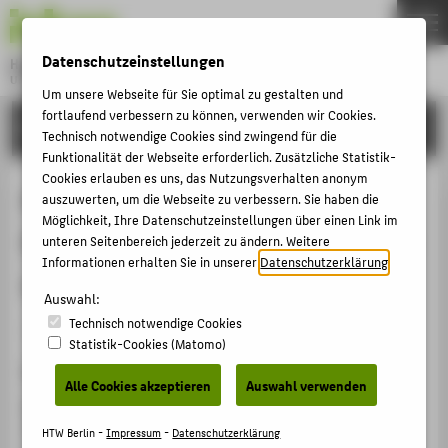
DE
EN
Datenschutzeinstellungen
Hochschule für Technik und Wirtschaft Berlin
University of Applied Sciences
Um unsere Webseite für Sie optimal zu gestalten und
Menu
fortlaufend verbessern zu können, verwenden wir Cookies.
THEMEN
FORSCHUNG
Technisch notwendige Cookies sind zwingend für die
HOCHSCHULE
Funktionalität der Webseite erforderlich. Zusätzliche Statistik-
Cookies erlauben es uns, das Nutzungsverhalten anonym
CAMPUS
Personalisierung im Internet -
auszuwerten, um die Webseite zu verbessern. Sie haben die
Möglichkeit, Ihre Datenschutzeinstellungen über einen Link im
STUDIUM
Ethische Bewertung und Akzeptanz
unteren Seitenbereich jederzeit zu ändern. Weitere
LEHRE
Informationen erhalten Sie in unserer
Datenschutzerklärung
.
aus Nutzerperspektive
FORSCHUNG
Auswahl:
Technisch notwendige Cookies
KARRIERE
Konferenzbeitrag › Konferenzpaper › 2023
Statistik-Cookies (Matomo)
INTERNATIONAL
Zitation
Alle Cookies akzeptieren
Auswahl verwenden
Malzahn, Birte
; Konhäusner, Peter Mathias; Streckies,
INFORMATIONEN FÜR
Robin: Personalisierung im Internet - Ethische
HTW Berlin -
Impressum
-
Datenschutzerklärung