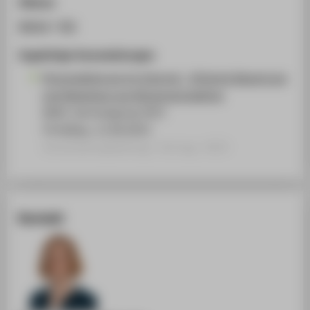
Zitieren
BibTeX
/
RIS
Zugehörige Veranstaltungen
Personalisierung im Internet - Ethische Bewertung
und Akzeptanz aus Nutzerperspektive
AKWI Jahrestagung 2023
TH Wildau, 11.09.2023
Veranstaltungsbeitrag › Vortrag › 2023
Kontakt