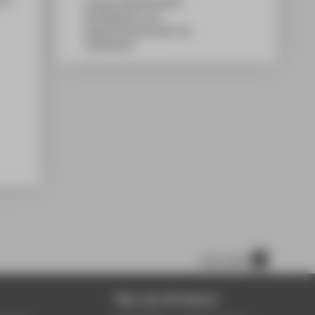
Campus Wilhelminenhof
WH Gebäude A, 011
Wilhelminenhofstraße 75A
12459
Berlin
nach oben
Über die HTW Berlin