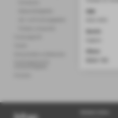
Promotionen
ISSN
Wissenschaftsgebiete
Lehr- und Forschungsgebiete
0532-3978
Professor_innenprofile
Sprache
Forschungsprofil
Englisch
Transfer
Zitieren
Partnerschaften und Netzwerke
BibTeX
/
RIS
Forschungsservice für
Hochschulmitglieder
Promotion
Beliebte Seiten