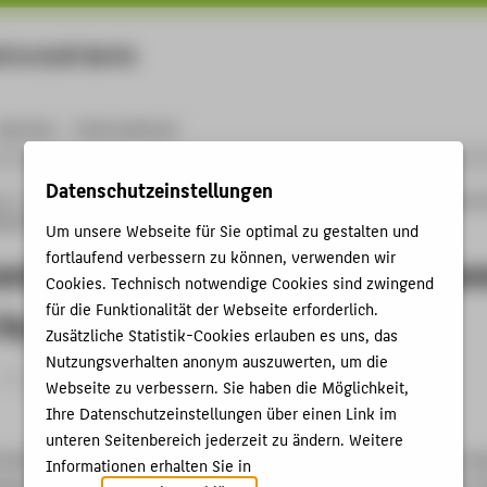
rtschaft Berlin
Menu
Karriere
International
Datenschutzeinstellungen
ng
Online-Forschungskatalog
Publikationen
The Rise and Fall of Max Linder: T
by Lisa Stein (review)
Um unsere Webseite für Sie optimal zu gestalten und
fortlaufend verbessern zu können, verwenden wir
nd Fall of Max Linder: The First Cine
Cookies. Technisch notwendige Cookies sind zwingend
für die Funktionalität der Webseite erforderlich.
by Lisa Stein (review)
Zusätzliche Statistik-Cookies erlauben es uns, das
Nutzungsverhalten anonym auszuwerten, um die
› 2022
Webseite zu verbessern. Sie haben die Möglichkeit,
Ihre Datenschutzeinstellungen über einen Link im
unteren Seitenbereich jederzeit zu ändern. Weitere
e Rise and Fall of Max Linder: The First Cinema Celebrity by Lisa St
Informationen erhalten Sie in
e Moving Image Volume 22, Number 2, Fall 2022. (2022), S. 105-1