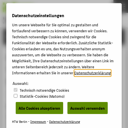
DE
EN
Datenschutzeinstellungen
Hochschule für Technik und Wirtschaft Berlin
University of Applied Sciences
Um unsere Webseite für Sie optimal zu gestalten und
Menu
fortlaufend verbessern zu können, verwenden wir Cookies.
THEMEN
FORSCHUNG
Technisch notwendige Cookies sind zwingend für die
Funktionalität der Webseite erforderlich. Zusätzliche Statistik-
HOCHSCHULE
Cookies erlauben es uns, das Nutzungsverhalten anonym
CAMPUS
auszuwerten, um die Webseite zu verbessern. Sie haben die
HTW Berlin und Deutsches
Möglichkeit, Ihre Datenschutzeinstellungen über einen Link im
STUDIUM
Technikmuseum - Ein produktives
unteren Seitenbereich jederzeit zu ändern. Weitere
LEHRE
Informationen erhalten Sie in unserer
Datenschutzerklärung
.
Zusammenspiel
FORSCHUNG
Auswahl:
Technisch notwendige Cookies
KARRIERE
Artikel › Journalartikel › 2023
Statistik-Cookies (Matomo)
INTERNATIONAL
Zitation
Alle Cookies akzeptieren
Auswahl verwenden
Haffner, Dorothee
: HTW Berlin und Deutsches
INFORMATIONEN FÜR
Technikmuseum - Ein produktives Zusammenspiel. In:
HTW Berlin -
Impressum
-
Datenschutzerklärung