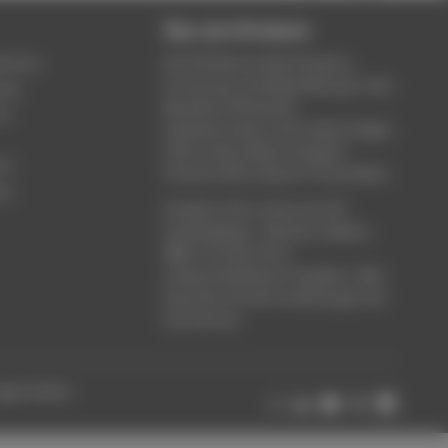
Über die HTW Berlin
service
Die HTW Berlin bietet Studium,
Forschung und Weiterbildung in den
ung
Bereichen Wirtschaft,
um
Ingenieurwesen, Informatik, Design,
Kultur, Gesundheit, Energie &
rt
Umwelt, Recht, Bauen & Immobilien.
ce
Studieren Sie in einem der 80
Studiengänge - Bachelor, Master,
MBA. Forschen Sie in
wissenschaftlichen Projekten. Oder
besuchen Sie die Fortbildungen der
Hochschule.
ungen ändern