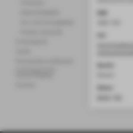
Promotionen
ISSN
Wissenschaftsgebiete
Lehr- und Forschungsgebiete
1868-7792
Professor_innenprofile
Link
Forschungsprofil
https://zcgdigit
Transfer
wissensweitergab
Partnerschaften und Netzwerke
Sprache
Forschungsservice für
Deutsch
Hochschulmitglieder
Promotion
Zitieren
BibTeX
/
RIS