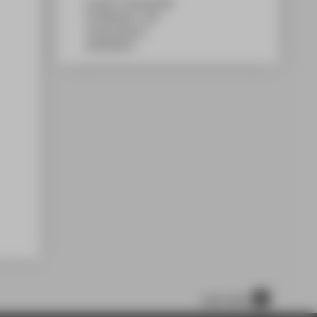
Campus Treskowallee
TA Gebäude C, 301
Treskowallee 8
10318
Berlin
nach oben