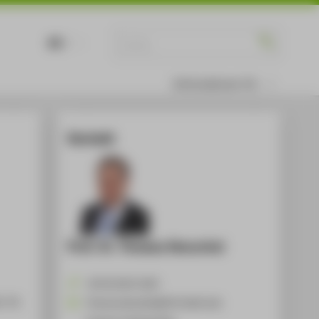
DE
EN
Informationen für
Kontakt
Prof. Dr. Thomas Henschel
+49 30 5019-2435
. In:
Thomas.Henschel@HTW-Berlin.de