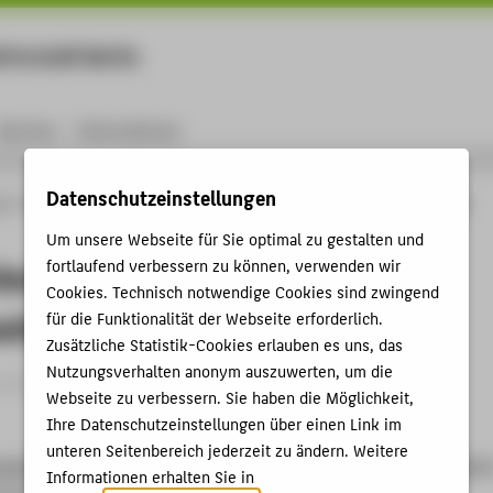
rtschaft Berlin
Menu
Karriere
International
Datenschutzeinstellungen
ng
Online-Forschungskatalog
Publikationen
Communties of Practice in der
Um unsere Webseite für Sie optimal zu gestalten und
s of Practice in der
fortlaufend verbessern zu können, verwenden wir
Cookies. Technisch notwendige Cookies sind zwingend
eitergabe
für die Funktionalität der Webseite erforderlich.
Zusätzliche Statistik-Cookies erlauben es uns, das
Nutzungsverhalten anonym auszuwerten, um die
rtikel › 2023
Webseite zu verbessern. Sie haben die Möglichkeit,
Ihre Datenschutzeinstellungen über einen Link im
unteren Seitenbereich jederzeit zu ändern. Weitere
schel, Thomas
: Communties of Practice in der Wissensweitergabe
Informationen erhalten Sie in
orporate Governance 17, 6. (2023), S. 245-252.