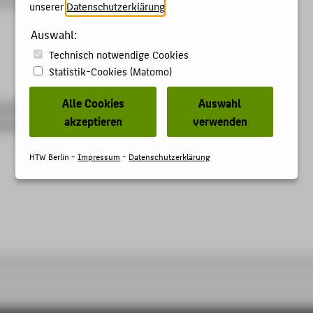
unserer
Datenschutzerklärung
.
Auswahl:
Technisch notwendige Cookies
Statistik-Cookies (Matomo)
Alle Cookies
Auswahl
al.de/ce/communities-of-practice-in-der-
akzeptieren
verwenden
e/detail.html
HTW Berlin -
Impressum
-
Datenschutzerklärung