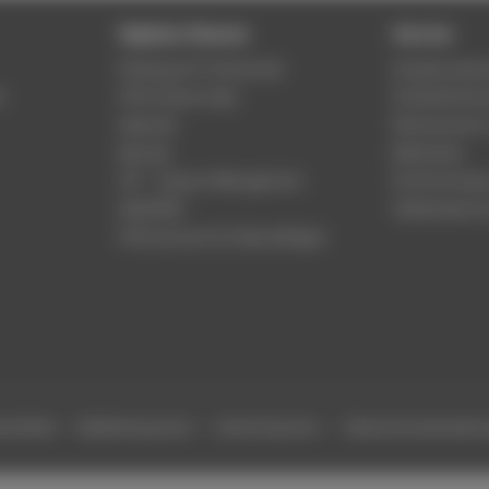
Digitale Dienste
Service
Phishing & IT-Sicherheit
Studierenden
r
HTW Campus App
Studienberat
Webmail
Rechenzentr
Moodle
Bibliothek
LSF - Campus Management
Hochschulspo
WebOPAC
Gebäudeservi
HTW.Intranet für Beschäftigte
efreiheit
Gebärdensprache
Leichte Sprache
Datenschutzeinstell