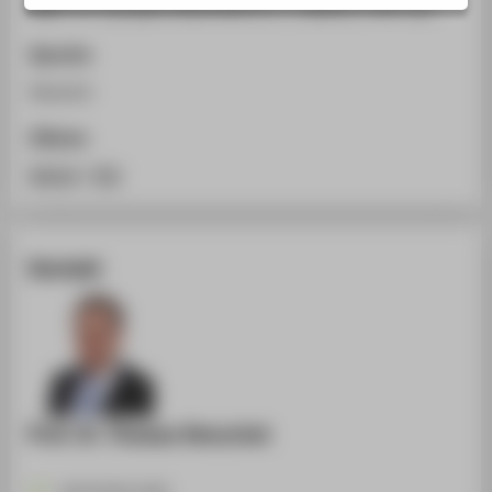
KMU. In: á propos 2022/2023 6, 1. (2023), S. 94-112.
STUDIENINTERESSIERTE
STUDIERENDE
Sprache
UNTERNEHMEN
Deutsch
ALUMNI
Zitieren
PRESSE
BibTeX
/
RIS
BESCHÄFTIGTE
Kontakt
BELIEBTE SEITEN
DIGITALE DIENSTE
SERVICE
ÜBER DIE HTW BERLIN
Prof. Dr. Thomas Henschel
+49 30 5019-2435