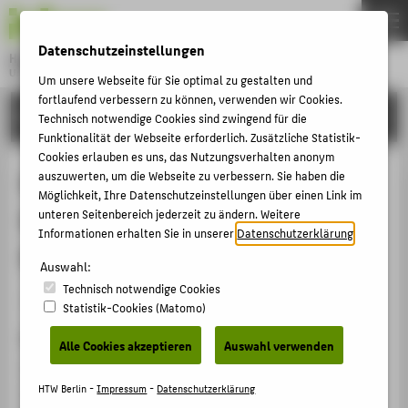
DE
EN
Datenschutzeinstellungen
Hochschule für Technik und Wirtschaft Berlin
University of Applied Sciences
Um unsere Webseite für Sie optimal zu gestalten und
Menu
fortlaufend verbessern zu können, verwenden wir Cookies.
THEMEN
FORSCHUNG
Technisch notwendige Cookies sind zwingend für die
HOCHSCHULE
Funktionalität der Webseite erforderlich. Zusätzliche Statistik-
Cookies erlauben es uns, das Nutzungsverhalten anonym
CAMPUS
Nach dem Spiel ist vor dem Spiel:
auszuwerten, um die Webseite zu verbessern. Sie haben die
Möglichkeit, Ihre Datenschutzeinstellungen über einen Link im
STUDIUM
Neue Ansätze für das
unteren Seitenbereich jederzeit zu ändern. Weitere
LEHRE
Informationen erhalten Sie in unserer
Datenschutzerklärung
.
Risikomanagement in KMU
FORSCHUNG
Auswahl:
Technisch notwendige Cookies
KARRIERE
Artikel › Journalartikel › 2023
Statistik-Cookies (Matomo)
INTERNATIONAL
Zitation
Alle Cookies akzeptieren
Auswahl verwenden
Heinze, Ilka;
Henschel, Thomas
: Nach dem Spiel ist vor
INFORMATIONEN FÜR
dem Spiel: Neue Ansätze für das Risikomanagement in
HTW Berlin -
Impressum
-
Datenschutzerklärung