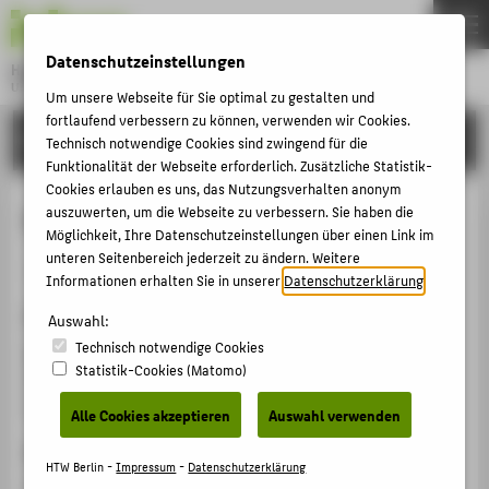
DE
EN
Datenschutzeinstellungen
Hochschule für Technik und Wirtschaft Berlin
University of Applied Sciences
Um unsere Webseite für Sie optimal zu gestalten und
Menu
fortlaufend verbessern zu können, verwenden wir Cookies.
THEMEN
FORSCHUNG
Technisch notwendige Cookies sind zwingend für die
HOCHSCHULE
Funktionalität der Webseite erforderlich. Zusätzliche Statistik-
Cookies erlauben es uns, das Nutzungsverhalten anonym
CAMPUS
Kapitel 31: Buchführung
auszuwerten, um die Webseite zu verbessern. Sie haben die
Möglichkeit, Ihre Datenschutzeinstellungen über einen Link im
STUDIUM
unteren Seitenbereich jederzeit zu ändern. Weitere
Sammelbandbeitrag › Kapitel › 2024
LEHRE
Informationen erhalten Sie in unserer
Datenschutzerklärung
.
Zitation
FORSCHUNG
Auswahl:
Technisch notwendige Cookies
Henschel, Thomas
: Kapitel 31: Buchführung. In:
KARRIERE
Statistik-Cookies (Matomo)
Handbuch Insolvenzrecht. Hg. von Bork, R. und Hölzle,
INTERNATIONAL
G. 3. Köln: RWS Verlag 2024 S. 1791-1831.
Alle Cookies akzeptieren
Auswahl verwenden
ISBN
INFORMATIONEN FÜR
HTW Berlin -
Impressum
-
Datenschutzerklärung