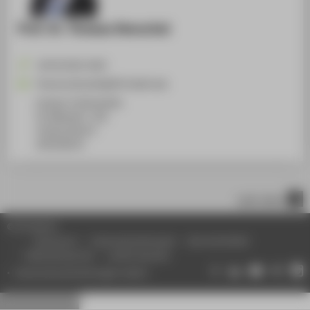
Prof. Dr. Thomas Henschel
+49 30 5019-2435
Thomas.Henschel@HTW-Berlin.de
Campus Treskowallee
TA Gebäude C, 301
Treskowallee 8
10318
Berlin
nach oben
© HTW Berlin
Impressum
Datenschutzhinweise
Barrierefreiheit
Gebärdensprache
Leichte Sprache
Datenschutzeinstellungen ändern