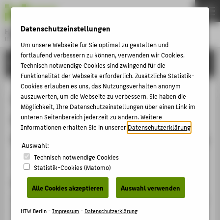
DE
EN
Datenschutzeinstellungen
Hochschule für Technik und Wirtschaft Berlin
University of Applied Sciences
Um unsere Webseite für Sie optimal zu gestalten und
Menu
fortlaufend verbessern zu können, verwenden wir Cookies.
THEMEN
FORSCHUNG
Technisch notwendige Cookies sind zwingend für die
HOCHSCHULE
Funktionalität der Webseite erforderlich. Zusätzliche Statistik-
Cookies erlauben es uns, das Nutzungsverhalten anonym
CAMPUS
LCT-Based Framework for the
auszuwerten, um die Webseite zu verbessern. Sie haben die
Möglichkeit, Ihre Datenschutzeinstellungen über einen Link im
STUDIUM
Assessment of Sustainability: From
unteren Seitenbereich jederzeit zu ändern. Weitere
LEHRE
Informationen erhalten Sie in unserer
Datenschutzerklärung
.
the Perspective of Literature Review
FORSCHUNG
Auswahl:
Technisch notwendige Cookies
KARRIERE
Artikel › Journalartikel › 2024
Statistik-Cookies (Matomo)
INTERNATIONAL
Zitation
Alle Cookies akzeptieren
Auswahl verwenden
Khan, Kamran;
Henschel, Thomas
: LCT-Based Framework
INFORMATIONEN FÜR
for the Assessment of Sustainability: From the
HTW Berlin -
Impressum
-
Datenschutzerklärung