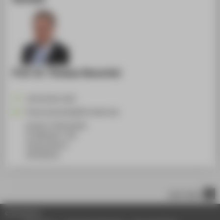
Prof. Dr. Thomas Henschel
+49 30 5019-2435
Thomas.Henschel@HTW-Berlin.de
Campus Treskowallee
TA Gebäude C, 301
Treskowallee 8
10318
Berlin
nach oben
© HTW Berlin