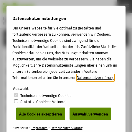
DE
EN
Datenschutzeinstellungen
Hochschule für Technik und Wirtschaft Berlin
University of Applied Sciences
Um unsere Webseite für Sie optimal zu gestalten und
Menu
fortlaufend verbessern zu können, verwenden wir Cookies.
THEMEN
FORSCHUNG
Technisch notwendige Cookies sind zwingend für die
HOCHSCHULE
Funktionalität der Webseite erforderlich. Zusätzliche Statistik-
Cookies erlauben es uns, das Nutzungsverhalten anonym
CAMPUS
Transferroadmap Urbane Logistik -
auszuwerten, um die Webseite zu verbessern. Sie haben die
STUDIUM
Möglichkeit, Ihre Datenschutzeinstellungen über einen Link im
Nachhaltige urbane
unteren Seitenbereich jederzeit zu ändern. Weitere
LEHRE
Informationen erhalten Sie in unserer
Datenschutzerklärung
.
Logistiklösungen und Möglichkeiten
FORSCHUNG
Auswahl:
der Implementierung für Städte der
Technisch notwendige Cookies
KARRIERE
Statistik-Cookies (Matomo)
Zukunft
INTERNATIONAL
Alle Cookies akzeptieren
Auswahl verwenden
INFORMATIONEN FÜR
Beitrag / Interview in nicht-wissenschaftlichen Medien ›
HTW Berlin -
Impressum
-
Datenschutzerklärung