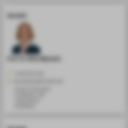
Kontakt
Prof. Dr. Birte Malzahn
+49 30 5019-2452
Birte.Malzahn@HTW-Berlin.de
Campus Treskowallee
TA Gebäude C, 834
Treskowallee 8
10318
Berlin