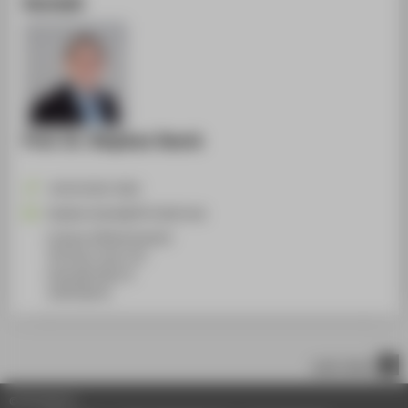
Kontakt
Prof. Dr. Stephan Seeck
+49 30 5019-3362
Stephan.Seeck@HTW-Berlin.de
Campus Wilhelminenhof
TGS Haus 1a/b, 313
Ostendstraße 25
12459
Berlin
nach oben
© HTW Berlin