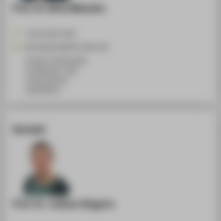
Prof. Dr. Birte Malzahn
+49 30 5019-2452
Birte.Malzahn@HTW-Berlin.de
Campus Treskowallee
TA Gebäude C, 834
Treskowallee 8
10318
Berlin
Kontakt
Prof. Dr. Juliane Siegeris