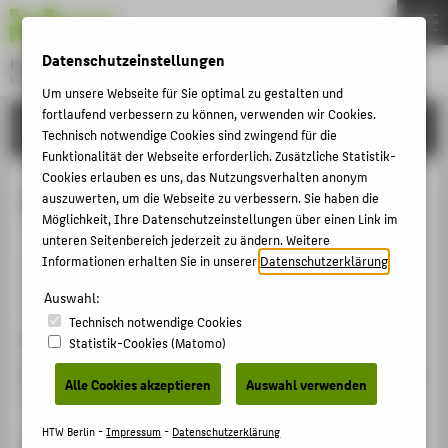
DE
EN
Datenschutzeinstellungen
Hochschule für Technik und Wirtschaft Berlin
University of Applied Sciences
Um unsere Webseite für Sie optimal zu gestalten und
Menu
fortlaufend verbessern zu können, verwenden wir Cookies.
THEMEN
FORSCHUNG
Technisch notwendige Cookies sind zwingend für die
HOCHSCHULE
Funktionalität der Webseite erforderlich. Zusätzliche Statistik-
Cookies erlauben es uns, das Nutzungsverhalten anonym
CAMPUS
IT prägen heißt Zukunft prägen
auszuwerten, um die Webseite zu verbessern. Sie haben die
Möglichkeit, Ihre Datenschutzeinstellungen über einen Link im
STUDIUM
unteren Seitenbereich jederzeit zu ändern. Weitere
LEHRE
Informationen erhalten Sie in unserer
Datenschutzerklärung
.
Beitrag / Interview in nicht-wissenschaftlichen Medien ›
FORSCHUNG
2024
Auswahl:
Technisch notwendige Cookies
KARRIERE
Zitation
Statistik-Cookies (Matomo)
INTERNATIONAL
Malzahn, Birte
;
Siegeris, Juliane
: IT prägen heißt Zukunft
Alle Cookies akzeptieren
Auswahl verwenden
prägen. Hg. von Podcastliebe. 2024.
INFORMATIONEN FÜR
HTW Berlin -
Impressum
-
Datenschutzerklärung
Link