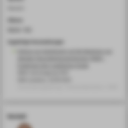
Deutsch
Zitieren
BibTeX
/
RIS
Zugehörige Veranstaltungen
Einfluss von Gamification auf die Akzeptanz von
digitalen Gesundheitsanwendungen (DiGA) -
Ergebnisse einer qualitativen Studie
AKWI-Jahrestagung 2024
HAW Landshut, 10.09.2024
Veranstaltungsbeitrag › Posterpräsentation › 2024
Kontakt