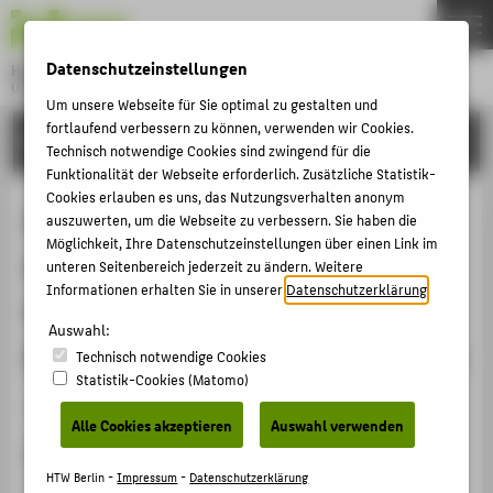
DE
EN
Datenschutzeinstellungen
Hochschule für Technik und Wirtschaft Berlin
University of Applied Sciences
Um unsere Webseite für Sie optimal zu gestalten und
Menu
fortlaufend verbessern zu können, verwenden wir Cookies.
THEMEN
FORSCHUNG
Technisch notwendige Cookies sind zwingend für die
HOCHSCHULE
Funktionalität der Webseite erforderlich. Zusätzliche Statistik-
Cookies erlauben es uns, das Nutzungsverhalten anonym
CAMPUS
Einfluss von Gamification auf die
auszuwerten, um die Webseite zu verbessern. Sie haben die
STUDIUM
Möglichkeit, Ihre Datenschutzeinstellungen über einen Link im
Akzeptanz von Digitalen
unteren Seitenbereich jederzeit zu ändern. Weitere
LEHRE
Informationen erhalten Sie in unserer
Datenschutzerklärung
.
Gesundheitsanwendungen (DiGA) -
FORSCHUNG
Auswahl:
Ergebnisse einer qualitativen Studie
Technisch notwendige Cookies
KARRIERE
Statistik-Cookies (Matomo)
INTERNATIONAL
Konferenzbeitrag › Konferenzpaper › 2024
Alle Cookies akzeptieren
Auswahl verwenden
Zitation
INFORMATIONEN FÜR
HTW Berlin -
Impressum
-
Datenschutzerklärung
Ulrich, Lena;
Malzahn, Birte
: Einfluss von Gamification