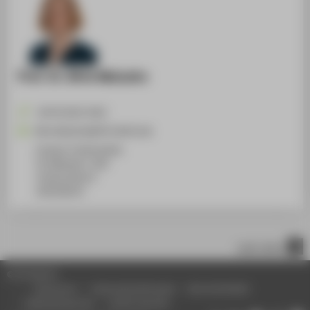
Prof. Dr. Birte Malzahn
+49 30 5019-2452
Birte.Malzahn@HTW-Berlin.de
Campus Treskowallee
TA Gebäude C, 834
Treskowallee 8
10318
Berlin
nach oben
© HTW Berlin
Impressum
Datenschutzhinweise
Barrierefreiheit
Gebärdensprache
Leichte Sprache