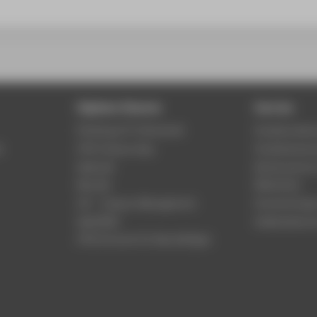
Digitale Dienste
Service
Phishing & IT-Sicherheit
Studierenden
r
HTW Campus App
Studienberat
Webmail
Rechenzentr
Moodle
Bibliothek
LSF - Campus Management
Hochschulspo
WebOPAC
Gebäudeservi
HTW.Intranet für Beschäftigte