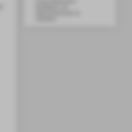
Campus Wilhelminenhof
ad
WH Gebäude C, 214
Wilhelminenhofstraße 75A
12459
Berlin