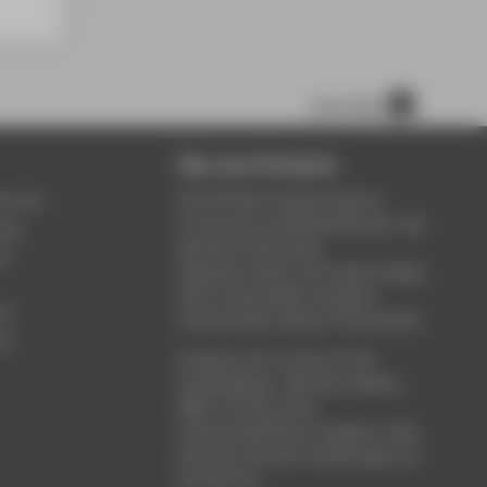
nach oben
Über die HTW Berlin
service
Die HTW Berlin bietet Studium,
Forschung und Weiterbildung in den
ung
Bereichen Wirtschaft,
um
Ingenieurwesen, Informatik, Design,
Kultur, Gesundheit, Energie &
rt
Umwelt, Recht, Bauen & Immobilien.
ce
Studieren Sie in einem der 80
Studiengänge - Bachelor, Master,
MBA. Forschen Sie in
wissenschaftlichen Projekten. Oder
besuchen Sie die Fortbildungen der
Hochschule.