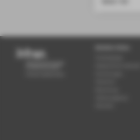
BibTeX
/
RIS
Beliebte Seiten
Studiengänge
Akademischer Kalende
Einrichtungen
Standorte
Bewerbung
Stellenangebote
Aktuelles