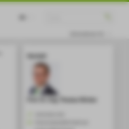
DE
EN
Informationen für
n
Kontakt
Prof. Dr.-Ing. Thomas Hücker
+49 30 5019-3742
Thomas.Huecker@HTW-Berlin.de