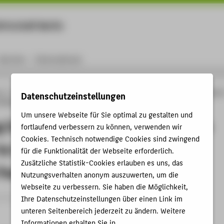
rtschaft Berlin
Menu
Karriere
International
ng
Online-Forschungskatalog
Publikationen
Mitigating Influenced Voltages o
Datenschutzeinstellungen
verhead Lines: An Analysis of different Fault Situations
Um unsere Webseite für Sie optimal zu gestalten und
g Influenced Voltages on Pipelines
fortlaufend verbessern zu können, verwenden wir
Cookies. Technisch notwendige Cookies sind zwingend
to Overhead Lines: An Analysis of
für die Funktionalität der Webseite erforderlich.
Zusätzliche Statistik-Cookies erlauben es uns, das
Fault Situations
Nutzungsverhalten anonym auszuwerten, um die
Webseite zu verbessern. Sie haben die Möglichkeit,
rtikel › 2024
Ihre Datenschutzeinstellungen über einen Link im
unteren Seitenbereich jederzeit zu ändern. Weitere
Informationen erhalten Sie in