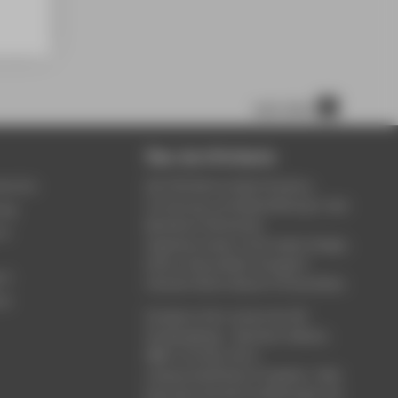
nach oben
Über die HTW Berlin
service
Die HTW Berlin bietet Studium,
Forschung und Weiterbildung in den
ung
Bereichen Wirtschaft,
um
Ingenieurwesen, Informatik, Design,
Kultur, Gesundheit, Energie &
rt
Umwelt, Recht, Bauen & Immobilien.
ce
Studieren Sie in einem der 80
Studiengänge - Bachelor, Master,
MBA. Forschen Sie in
wissenschaftlichen Projekten. Oder
besuchen Sie die Fortbildungen der