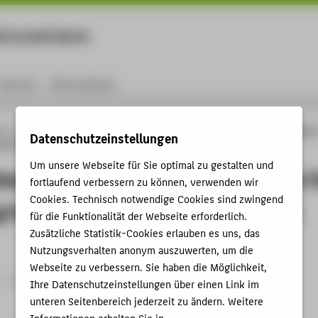
rtschaft Berlin
Menu
Karriere
International
ng
Online-Forschungskatalog
Publikationen
An experimental review of differen
Datenschutzeinstellungen
 the grounding resistance of OHTL towers
Um unsere Webseite für Sie optimal zu gestalten und
mental review of different methods f
fortlaufend verbessern zu können, verwenden wir
Cookies. Technisch notwendige Cookies sind zwingend
 the grounding resistance of OHTL
für die Funktionalität der Webseite erforderlich.
Zusätzliche Statistik-Cookies erlauben es uns, das
Nutzungsverhalten anonym auszuwerten, um die
Webseite zu verbessern. Sie haben die Möglichkeit,
 › Konferenzpaper › 2024
Ihre Datenschutzeinstellungen über einen Link im
unteren Seitenbereich jederzeit zu ändern. Weitere
Informationen erhalten Sie in