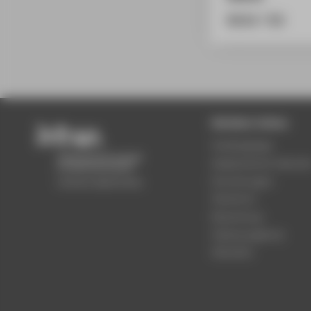
BibTeX
/
RIS
Beliebte Seiten
Studiengänge
Akademischer Kalende
Einrichtungen
Standorte
Bewerbung
Stellenangebote
Aktuelles