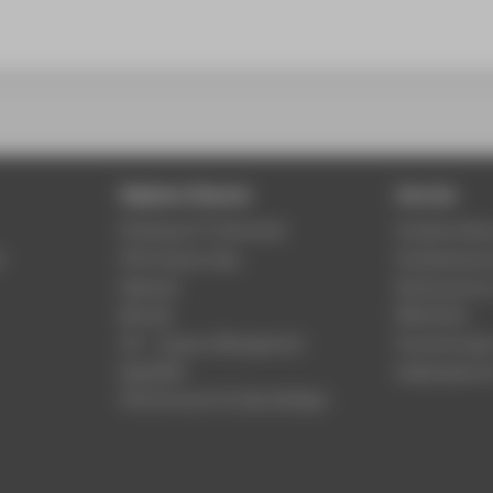
Digitale Dienste
Service
Phishing & IT-Sicherheit
Studierenden
r
HTW Campus App
Studienberat
Webmail
Rechenzentr
Moodle
Bibliothek
LSF - Campus Management
Hochschulspo
WebOPAC
Gebäudeservi
HTW.Intranet für Beschäftigte