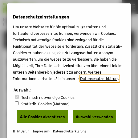
DE
EN
Datenschutzeinstellungen
Hochschule für Technik und Wirtschaft Berlin
University of Applied Sciences
Um unsere Webseite für Sie optimal zu gestalten und
Menu
fortlaufend verbessern zu können, verwenden wir Cookies.
THEMEN
FORSCHUNG
Technisch notwendige Cookies sind zwingend für die
Funktionalität der Webseite erforderlich. Zusätzliche Statistik-
HOCHSCHULE
Cookies erlauben es uns, das Nutzungsverhalten anonym
CAMPUS
auszuwerten, um die Webseite zu verbessern. Sie haben die
Erinnerungen an Alice Klank (1906-
Möglichkeit, Ihre Datenschutzeinstellungen über einen Link im
STUDIUM
1985) - Ein Gespräch über
unteren Seitenbereich jederzeit zu ändern. Weitere
Informationen erhalten Sie in unserer
Datenschutzerklärung
.
LEHRE
Textildesign und kreative Vielfalt
FORSCHUNG
Auswahl:
Technisch notwendige Cookies
KARRIERE
Artikel › Journalartikel › 2024
Statistik-Cookies (Matomo)
INTERNATIONAL
Zitation
Alle Cookies akzeptieren
Auswahl verwenden
Haffner, Dorothee
; Ambrus, Bärbel: Erinnerungen an
INFORMATIONEN FÜR
HTW Berlin -
Impressum
-
Datenschutzerklärung
Alice Klank (1906-1985) - Ein Gespräch über