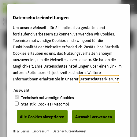
DE
EN
Datenschutzeinstellungen
Hochschule für Technik und Wirtschaft Berlin
University of Applied Sciences
Um unsere Webseite für Sie optimal zu gestalten und
Menu
fortlaufend verbessern zu können, verwenden wir Cookies.
THEMEN
FORSCHUNG
Technisch notwendige Cookies sind zwingend für die
HOCHSCHULE
Funktionalität der Webseite erforderlich. Zusätzliche Statistik-
Cookies erlauben es uns, das Nutzungsverhalten anonym
CAMPUS
Entwicklung eines KI-
auszuwerten, um die Webseite zu verbessern. Sie haben die
Möglichkeit, Ihre Datenschutzeinstellungen über einen Link im
STUDIUM
Screenreaders zur Verbesserung der
unteren Seitenbereich jederzeit zu ändern. Weitere
LEHRE
Informationen erhalten Sie in unserer
Datenschutzerklärung
.
Barrierefreiheit von Lerninhalten
FORSCHUNG
Auswahl:
Technisch notwendige Cookies
KARRIERE
Artikel › Journalartikel › 2024
Statistik-Cookies (Matomo)
INTERNATIONAL
Zitation
Alle Cookies akzeptieren
Auswahl verwenden
Teklenburg, Cosimo;
Malzahn, Birte
: Entwicklung eines
INFORMATIONEN FÜR
KI-Screenreaders zur Verbesserung der Barrierefreiheit
HTW Berlin -
Impressum
-
Datenschutzerklärung