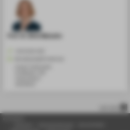
Prof. Dr. Birte Malzahn
+49 30 5019-2452
Birte.Malzahn@HTW-Berlin.de
Campus Treskowallee
TA Gebäude C, 834
Treskowallee 8
10318
Berlin
nach oben
© HTW Berlin
Impressum
Datenschutzhinweise
Barrierefreiheit