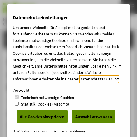
DE
EN
Datenschutzeinstellungen
Hochschule für Technik und Wirtschaft Berlin
University of Applied Sciences
Um unsere Webseite für Sie optimal zu gestalten und
Menu
fortlaufend verbessern zu können, verwenden wir Cookies.
THEMEN
FORSCHUNG
Technisch notwendige Cookies sind zwingend für die
HOCHSCHULE
Funktionalität der Webseite erforderlich. Zusätzliche Statistik-
Cookies erlauben es uns, das Nutzungsverhalten anonym
CAMPUS
Learning from a recent cross-
auszuwerten, um die Webseite zu verbessern. Sie haben die
Möglichkeit, Ihre Datenschutzeinstellungen über einen Link im
STUDIUM
cultural exchange programme: The
unteren Seitenbereich jederzeit zu ändern. Weitere
LEHRE
Informationen erhalten Sie in unserer
Datenschutzerklärung
.
MuseumsLab
FORSCHUNG
Auswahl:
Technisch notwendige Cookies
KARRIERE
Sammelbandbeitrag › Aufsatz › 2024
Statistik-Cookies (Matomo)
INTERNATIONAL
Zitation
Alle Cookies akzeptieren
Auswahl verwenden
Kamel, Susan
: Learning from a recent cross-cultural
INFORMATIONEN FÜR
exchange programme: The MuseumsLab. In: Making
HTW Berlin -
Impressum
-
Datenschutzerklärung