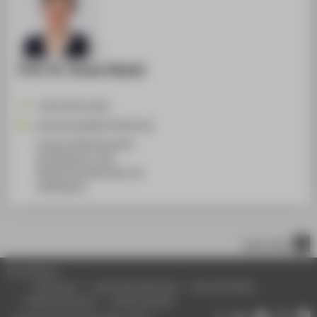
Prof. Dr. Susan Kamel
+49 30 5019-4229
Susan.Kamel@HTW-Berlin.de
Campus Wilhelminenhof
WH Gebäude A, 506
Wilhelminenhofstraße 75A
12459
Berlin
nach oben
© HTW Berlin
Impressum
Datenschutzhinweise
Barrierefreiheit
Gebärdensprache
Leichte Sprache