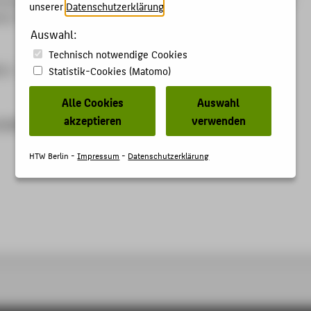
unserer
Datenschutzerklärung
.
in: VDE-Verlag 2025, S. 68-71.
Auswahl:
Technisch notwendige Cookies
6-2
Statistik-Cookies (Matomo)
Alle Cookies
Auswahl
akzeptieren
verwenden
re.ieee.org/document/10931009
HTW Berlin -
Impressum
-
Datenschutzerklärung