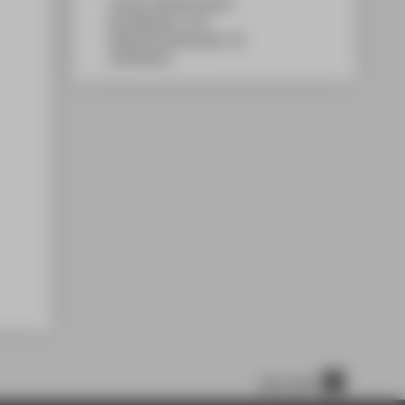
Campus Wilhelminenhof
WH Gebäude C, 214
Wilhelminenhofstraße 75A
12459
Berlin
nach oben