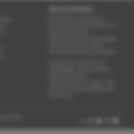
Über die HTW Berlin
service
Die HTW Berlin bietet Studium,
Forschung und Weiterbildung in den
ung
Bereichen Wirtschaft,
um
Ingenieurwesen, Informatik, Design,
Kultur, Gesundheit, Energie &
rt
Umwelt, Recht, Bauen & Immobilien.
ce
Studieren Sie in einem der 80
Studiengänge - Bachelor, Master,
MBA. Forschen Sie in
wissenschaftlichen Projekten. Oder
besuchen Sie die Fortbildungen der
Hochschule.
ungen ändern