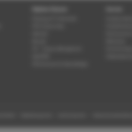
Digitale Dienste
Service
Phishing & IT-Sicherheit
Studierenden
r
HTW Campus App
Studienberat
Webmail
Rechenzentr
Moodle
Bibliothek
LSF - Campus Management
Hochschulspo
WebOPAC
Gebäudeservi
HTW.Intranet für Beschäftigte
efreiheit
Gebärdensprache
Leichte Sprache
Datenschutzeinstell