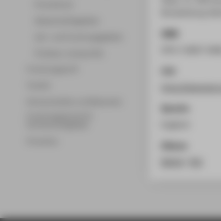
Promotionen
Brandenburg. Berl
Wissenschaftsgebiete
ISBN
Lehr- und Forschungsgebiete
978-3-8007-646
Professor_innenprofile
Forschungsprofil
Link
Transfer
https://ieeexplo
Partnerschaften und Netzwerke
Sprache
Forschungsservice für
Englisch
Hochschulmitglieder
Promotion
Zitieren
BibTeX
/
RIS