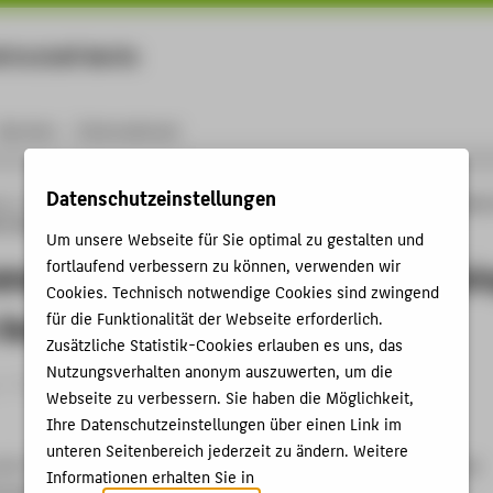
rtschaft Berlin
Menu
Karriere
International
Datenschutzeinstellungen
ng
Online-Forschungskatalog
Publikationen
Air-Insulated HVDC Transmission 
er Pipes
Um unsere Webseite für Sie optimal zu gestalten und
ated HVDC Transmission Lines Utilizi
fortlaufend verbessern zu können, verwenden wir
Cookies. Technisch notwendige Cookies sind zwingend
Sewer Pipes
für die Funktionalität der Webseite erforderlich.
Zusätzliche Statistik-Cookies erlauben es uns, das
Nutzungsverhalten anonym auszuwerten, um die
 › Konferenzpaper › 2025
Webseite zu verbessern. Sie haben die Möglichkeit,
Ihre Datenschutzeinstellungen über einen Link im
unteren Seitenbereich jederzeit zu ändern. Weitere
 Air-Insulated HVDC Transmission Lines Utilizing Concrete Sewer
Informationen erhalten Sie in
ochspannungstechnik; 5. ETG-Fachtagung. Hg. von VDE Berlin-