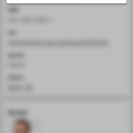
STUDIENINTERESSIERTE
ISBN
STUDIERENDE
978-3-8007-6466-2
UNTERNEHMEN
Link
ALUMNI
https://ieeexplore.ieee.org/document/10931010
PRESSE
BESCHÄFTIGTE
Sprache
Englisch
BELIEBTE SEITEN
Zitieren
DIGITALE DIENSTE
BibTeX
/
RIS
SERVICE
ÜBER DIE HTW BERLIN
Kontakt