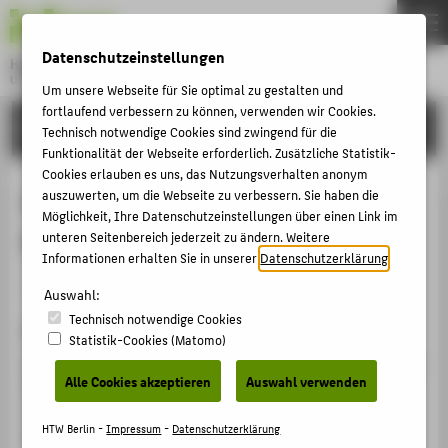
DE
EN
Datenschutzeinstellungen
Hochschule für Technik und Wirtschaft Berlin
University of Applied Sciences
Um unsere Webseite für Sie optimal zu gestalten und
Menu
fortlaufend verbessern zu können, verwenden wir Cookies.
THEMEN
FORSCHUNG
Technisch notwendige Cookies sind zwingend für die
HOCHSCHULE
Funktionalität der Webseite erforderlich. Zusätzliche Statistik-
Cookies erlauben es uns, das Nutzungsverhalten anonym
CAMPUS
Advancements in Partial Discharge
auszuwerten, um die Webseite zu verbessern. Sie haben die
Möglichkeit, Ihre Datenschutzeinstellungen über einen Link im
STUDIUM
Risk Estimation through AI
unteren Seitenbereich jederzeit zu ändern. Weitere
LEHRE
Informationen erhalten Sie in unserer
Datenschutzerklärung
.
Konferenzbeitrag › Konferenzpaper › 2025
FORSCHUNG
Auswahl:
Technisch notwendige Cookies
KARRIERE
Zitation
Statistik-Cookies (Matomo)
INTERNATIONAL
Hücker, Thomas
: Advancements in Partial Discharge Risk
Alle Cookies akzeptieren
Auswahl verwenden
Estimation through AI. In: VDE Hochspannungstechnik;
5. ETG-Fachtagung. Hg. von VDE Berlin-Brandenburg.
INFORMATIONEN FÜR
HTW Berlin -
Impressum
-
Datenschutzerklärung
Berlin: VDE-Verlag 2025, S. 475-479.