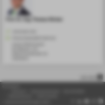
Prof. Dr.-Ing. Thomas Hücker
+49 30 5019-3742
Thomas.Huecker@HTW-Berlin.de
Campus Wilhelminenhof
WH Gebäude C, 214
Wilhelminenhofstraße 75A
12459
Berlin
nach oben
© HTW Berlin
Impressum
Datenschutzhinweise
Barrierefreiheit
Gebärdensprache
Leichte Sprache
Datenschutzeinstellungen ändern