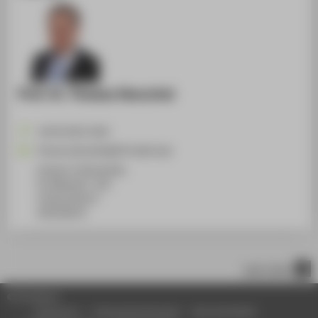
Prof. Dr. Thomas Henschel
+49 30 5019-2435
Thomas.Henschel@HTW-Berlin.de
Campus Treskowallee
TA Gebäude C, 301
Treskowallee 8
10318
Berlin
nach oben
© HTW Berlin
Impressum
Datenschutzhinweise
Barrierefreiheit