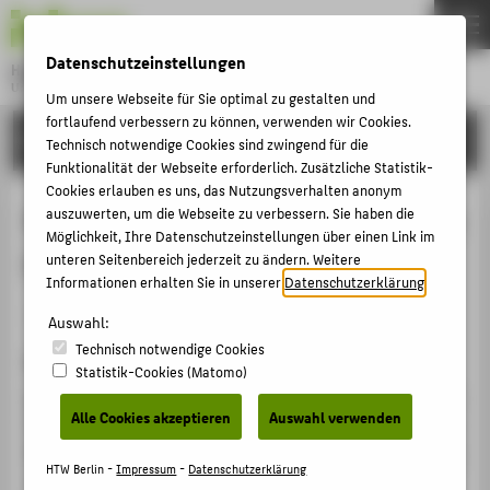
DE
EN
Datenschutzeinstellungen
Hochschule für Technik und Wirtschaft Berlin
University of Applied Sciences
Um unsere Webseite für Sie optimal zu gestalten und
Menu
fortlaufend verbessern zu können, verwenden wir Cookies.
THEMEN
FORSCHUNG
Technisch notwendige Cookies sind zwingend für die
HOCHSCHULE
Funktionalität der Webseite erforderlich. Zusätzliche Statistik-
Cookies erlauben es uns, das Nutzungsverhalten anonym
CAMPUS
Small and Medium-sized Enterprises
auszuwerten, um die Webseite zu verbessern. Sie haben die
Möglichkeit, Ihre Datenschutzeinstellungen über einen Link im
STUDIUM
(SMEs)
unteren Seitenbereich jederzeit zu ändern. Weitere
LEHRE
Informationen erhalten Sie in unserer
Datenschutzerklärung
.
Sammelbandbeitrag › Kapitel › 2025
FORSCHUNG
Auswahl:
Technisch notwendige Cookies
KARRIERE
Zitation
Statistik-Cookies (Matomo)
INTERNATIONAL
Henschel, Thomas
; Heinze, Ilka: Small and Medium-sized
Alle Cookies akzeptieren
Auswahl verwenden
Enterprises (SMEs). In: Open Innovation and Knowledge
Management in Small and Medium-sized Enterprises. Hg.
INFORMATIONEN FÜR
HTW Berlin -
Impressum
-
Datenschutzerklärung
von Susanne Durst, Serdal Temel, Helio Aisenberg