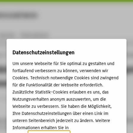
rtschaft Berlin
Menu
Karriere
International
Datenschutzeinstellungen
ng
Online-Forschungskatalog
Publikationen
Building (b)ridges beyond the Por
Um unsere Webseite für Sie optimal zu gestalten und
(b)ridges beyond the Portrait – Mapp
fortlaufend verbessern zu können, verwenden wir
Cookies. Technisch notwendige Cookies sind zwingend
ame!
für die Funktionalität der Webseite erforderlich.
Zusätzliche Statistik-Cookies erlauben es uns, das
 Expertise / Studie › 2025
Nutzungsverhalten anonym auszuwerten, um die
Webseite zu verbessern. Sie haben die Möglichkeit,
Ihre Datenschutzeinstellungen über einen Link im
, Andrea-Vicky
: Building (b)ridges beyond the Portrait – Mappi
unteren Seitenbereich jederzeit zu ändern. Weitere
. 2025, S. 1-63.
Informationen erhalten Sie in