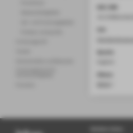
Promotionen
DOI / URN
Wissenschaftsgebiete
10.11588/artdo
Lehr- und Forschungsgebiete
Link
Professor_innenprofile
http://archiv.ub
Forschungsprofil
Transfer
Sprache
Partnerschaften und Netzwerke
Englisch
Forschungsservice für
Zitieren
Hochschulmitglieder
BibTeX
/
Promotion
Beliebte Seiten