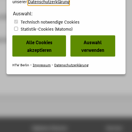
unserer
Datenschutzerklärung
.
Auswahl:
k.00009515
Technisch notwendige Cookies
Statistik-Cookies (Matomo)
.uni-heidelberg.de/artdok/volltexte/2025/9515
Alle Cookies
Auswahl
akzeptieren
verwenden
HTW Berlin -
Impressum
-
Datenschutzerklärung
Digitale Dienste
Service