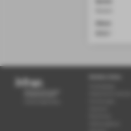
Sprache
Deutsch
Zitieren
BibTeX
/
Beliebte Seiten
Studiengänge
Akademischer Kalende
Einrichtungen
Standorte
Bewerbung
Stellenangebote