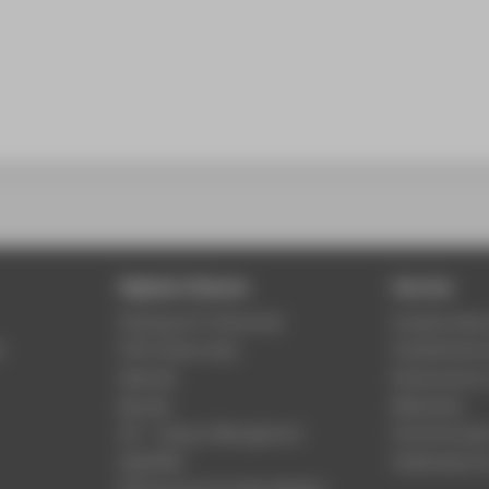
Digitale Dienste
Service
Phishing & IT-Sicherheit
Studierenden
r
HTW Campus App
Studienberat
Webmail
Rechenzentr
Moodle
Bibliothek
LSF - Campus Management
Hochschulspo
WebOPAC
Gebäudeservi