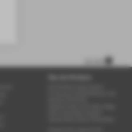
nach oben
Über die HTW Berlin
service
Die HTW Berlin bietet Studium,
Forschung und Weiterbildung in den
ung
Bereichen Wirtschaft,
um
Ingenieurwesen, Informatik, Design,
Kultur, Gesundheit, Energie &
rt
Umwelt, Recht, Bauen & Immobilien.
ce
Studieren Sie in einem der 80