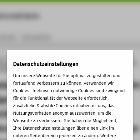
rtschaft Berlin
Menu
Karriere
International
ng
Online-Forschungskatalog
Publikationen
Abschlussbericht zum mFund-
Datenschutzeinstellungen
altige und praxistaugliche Implementierung eines Entscheidungshilfesystems für
ckenheit -NieTro_2 (FKZ 19FS2018)
Um unsere Webseite für Sie optimal zu gestalten und
sbericht zum mFund-Verbundprojekt
fortlaufend verbessern zu können, verwenden wir
Cookies. Technisch notwendige Cookies sind zwingend
ge und praxistaugliche
für die Funktionalität der Webseite erforderlich.
Zusätzliche Statistik-Cookies erlauben es uns, das
tierung eines
Nutzungsverhalten anonym auszuwerten, um die
Webseite zu verbessern. Sie haben die Möglichkeit,
ungshilfesystems für Niedrigwasser
Ihre Datenschutzeinstellungen über einen Link im
unteren Seitenbereich jederzeit zu ändern. Weitere