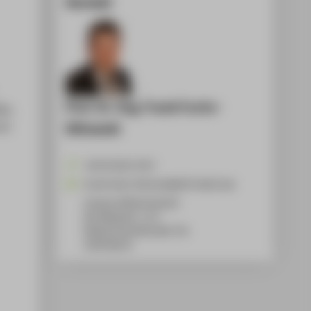
Kontakt
Prof. Dr.-Ing. Frank Fuchs-
er,
Kittowski
nd-
+49 30 5019-3372
Frank.Fuchs-Kittowski@HTW-Berlin.de
Campus Wilhelminenhof
WH Gebäude C, 175
Wilhelminenhofstraße 75A
12459
Berlin