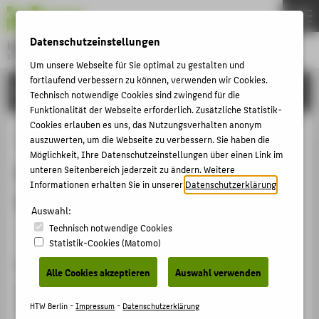
DE
EN
Datenschutzeinstellungen
Hochschule für Technik und Wirtschaft Berlin
University of Applied Sciences
Um unsere Webseite für Sie optimal zu gestalten und
Menu
fortlaufend verbessern zu können, verwenden wir Cookies.
THEMEN
FORSCHUNG
Technisch notwendige Cookies sind zwingend für die
HOCHSCHULE
Funktionalität der Webseite erforderlich. Zusätzliche Statistik-
Cookies erlauben es uns, das Nutzungsverhalten anonym
CAMPUS
"Welt der Dinge / Funktionelles
auszuwerten, um die Webseite zu verbessern. Sie haben die
Möglichkeit, Ihre Datenschutzeinstellungen über einen Link im
STUDIUM
Bauen" MaWeG 15 Werkstoffe und
unteren Seitenbereich jederzeit zu ändern. Weitere
LEHRE
Informationen erhalten Sie in unserer
Datenschutzerklärung
.
Maschinenbau in der Grundschule
FORSCHUNG
Auswahl:
Technisch notwendige Cookies
KARRIERE
Forschungs- / Abschlussbericht › 2025
Statistik-Cookies (Matomo)
INTERNATIONAL
Zitation
Alle Cookies akzeptieren
Auswahl verwenden
Pfennig, Anja
: "Welt der Dinge / Funktionelles Bauen"
INFORMATIONEN FÜR
MaWeG 15 Werkstoffe und Maschinenbau in der
HTW Berlin -
Impressum
-
Datenschutzerklärung