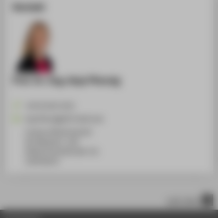
Kontakt
Prof. Dr.-Ing. Anja Pfennig
+49 30 5019-4231
Anja.Pfennig@HTW-Berlin.de
Campus Wilhelminenhof
WH Gebäude C, 108
Wilhelminenhofstraße 75A
12459
Berlin
nach oben