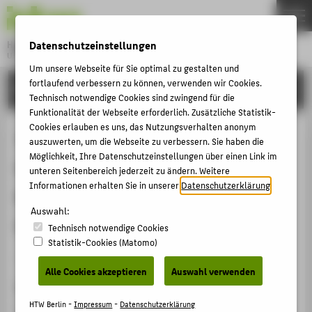
DE
EN
Datenschutzeinstellungen
Hochschule für Technik und Wirtschaft Berlin
University of Applied Sciences
Menu
Um unsere Webseite für Sie optimal zu gestalten und
THEMEN
fortlaufend verbessern zu können, verwenden wir Cookies.
FORSCHUNG
Technisch notwendige Cookies sind zwingend für die
HOCHSCHULE
Funktionalität der Webseite erforderlich. Zusätzliche Statistik-
Cookies erlauben es uns, das Nutzungsverhalten anonym
CAMPUS
Towards Precise Geo-Localization
auszuwerten, um die Webseite zu verbessern. Sie haben die
STUDIUM
Möglichkeit, Ihre Datenschutzeinstellungen über einen Link im
for Outdoor Mobile Augmented
unteren Seitenbereich jederzeit zu ändern. Weitere
LEHRE
Informationen erhalten Sie in unserer
Datenschutzerklärung
.
Reality – State-of-the-Art in Visual
FORSCHUNG
Auswahl:
Geo-Localization
KARRIERE
Technisch notwendige Cookies
Statistik-Cookies (Matomo)
INTERNATIONAL
Konferenzbeitrag › Konferenzpaper › 2025
Alle Cookies akzeptieren
Auswahl verwenden
Zitation
INFORMATIONEN FÜR
HTW Berlin -
Impressum
-
Datenschutzerklärung
Skutsch, Nicolai
; Hellwich, Olaf;
Fuchs-Kittowski, Frank
: