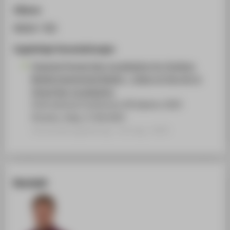
Zitieren
BibTeX
/
RIS
Zugehörige Veranstaltungen
Towards Precise Geo-Localization for Outdoor
Mobile Augmented Reality – State-of-the-Art in
Visual Geo-Localization
International Conference XR Salento 2025
Otranto, Italy, 17.06.2025
Veranstaltungsbeitrag › Vortrag › 2025
Kontakt