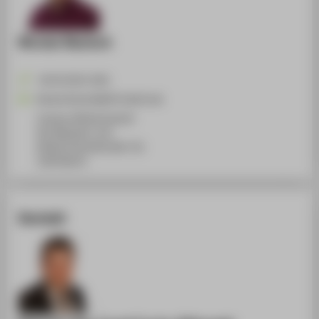
Nicolai Skutsch
+49 30 5019-2581
Nicolai.Skutsch@HTW-Berlin.de
Campus Wilhelminenhof
WH Gebäude F, 214
Wilhelminenhofstraße 75A
12459
Berlin
Kontakt