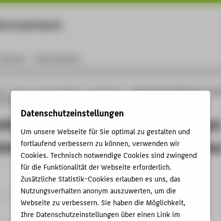
rtschaft Berlin
Menu
Karriere
International
ng
Online-Forschungskatalog
Publikationen
Implementing Reflections in Stud
ce Study Performance – Lessons Learnt
Datenschutzeinstellungen
ing Reflections in Student’s Projec
Um unsere Webseite für Sie optimal zu gestalten und
nhance Study Performance – Lesson
fortlaufend verbessern zu können, verwenden wir
Cookies. Technisch notwendige Cookies sind zwingend
für die Funktionalität der Webseite erforderlich.
Zusätzliche Statistik-Cookies erlauben es uns, das
Nutzungsverhalten anonym auszuwerten, um die
 › Konferenzpaper › 2025
Webseite zu verbessern. Sie haben die Möglichkeit,
Ihre Datenschutzeinstellungen über einen Link im