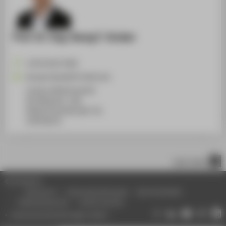
Prof. Dr.-Ing. Georg F. Gruber
+49 30 5019-3834
Georg.Gruber@HTW-Berlin.de
Campus Wilhelminenhof
WH Gebäude C, 108
Wilhelminenhofstraße 75A
12459
Berlin
nach oben
© HTW Berlin
Impressum
Datenschutzhinweise
Barrierefreiheit
Gebärdensprache
Leichte Sprache
Datenschutzeinstellungen ändern