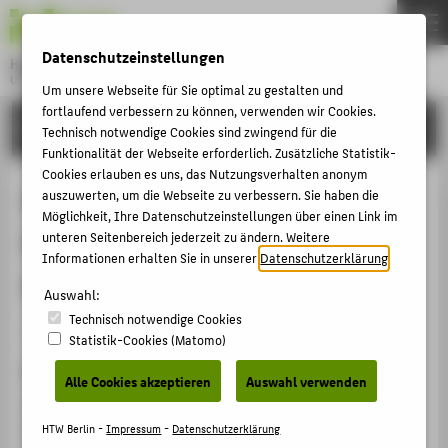
DE
EN
Datenschutzeinstellungen
Hochschule für Technik und Wirtschaft Berlin
University of Applied Sciences
Um unsere Webseite für Sie optimal zu gestalten und
Menu
fortlaufend verbessern zu können, verwenden wir Cookies.
THEMEN
FORSCHUNG
Technisch notwendige Cookies sind zwingend für die
HOCHSCHULE
Funktionalität der Webseite erforderlich. Zusätzliche Statistik-
Cookies erlauben es uns, das Nutzungsverhalten anonym
CAMPUS
Cavity balance improvement for
auszuwerten, um die Webseite zu verbessern. Sie haben die
Möglichkeit, Ihre Datenschutzeinstellungen über einen Link im
STUDIUM
injection molded parts via
unteren Seitenbereich jederzeit zu ändern. Weitere
LEHRE
Informationen erhalten Sie in unserer
Datenschutzerklärung
.
automated flow leader generation
FORSCHUNG
Auswahl:
Technisch notwendige Cookies
KARRIERE
Artikel › Journalartikel › 2025
Statistik-Cookies (Matomo)
INTERNATIONAL
Zitation
Alle Cookies akzeptieren
Auswahl verwenden
Porcher, Felipe; Borger, Paul;
Gruber, Georg F.
;
INFORMATIONEN FÜR
Rohnstock, Falk; Auhl, Dietmar W.: Cavity balance
HTW Berlin -
Impressum
-
Datenschutzerklärung