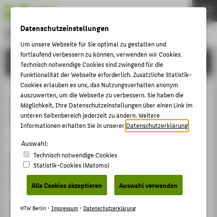
DE
EN
Datenschutzeinstellungen
Hochschule für Technik und Wirtschaft Berlin
University of Applied Sciences
Um unsere Webseite für Sie optimal zu gestalten und
Menu
fortlaufend verbessern zu können, verwenden wir Cookies.
THEMEN
FORSCHUNG
Technisch notwendige Cookies sind zwingend für die
HOCHSCHULE
Funktionalität der Webseite erforderlich. Zusätzliche Statistik-
Cookies erlauben es uns, das Nutzungsverhalten anonym
CAMPUS
Jahrbuch Unternehmensrechnung
auszuwerten, um die Webseite zu verbessern. Sie haben die
Möglichkeit, Ihre Datenschutzeinstellungen über einen Link im
STUDIUM
2025
unteren Seitenbereich jederzeit zu ändern. Weitere
LEHRE
Informationen erhalten Sie in unserer
Datenschutzerklärung
.
Herausgeberschaft Buch › 2025
FORSCHUNG
Auswahl:
Technisch notwendige Cookies
KARRIERE
Zitation
Statistik-Cookies (Matomo)
INTERNATIONAL
Hagenloch, Thorsten; Rachfall, Thomas; Henschel,
Alle Cookies akzeptieren
Auswahl verwenden
Thomas: Jahrbuch Unternehmensrechnung 2025. Hg.
von Hagenloch, Thorsten; Rachfall, Thomas;
Henschel,
INFORMATIONEN FÜR
HTW Berlin -
Impressum
-
Datenschutzerklärung
Thomas
. Aachen: Shaker Verlag 2025