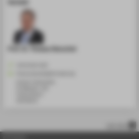
Kontakt
Prof. Dr. Thomas Henschel
+49 30 5019-2435
Thomas.Henschel@HTW-Berlin.de
Campus Treskowallee
TA Gebäude C, 301
Treskowallee 8
10318
Berlin
nach oben
© HTW Berlin