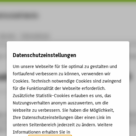
rtschaft Berlin
Menu
Karriere
International
Datenschutzeinstellungen
ng
Online-Forschungskatalog
Publikationen
Stellungnahme zum IDW ES 16 v
Um unsere Webseite für Sie optimal zu gestalten und
nahme zum IDW ES 16 vom 3.2.2025
fortlaufend verbessern zu können, verwenden wir
Cookies. Technisch notwendige Cookies sind zwingend
für die Funktionalität der Webseite erforderlich.
rtikel › 2025
Zusätzliche Statistik-Cookies erlauben es uns, das
Nutzungsverhalten anonym auszuwerten, um die
Webseite zu verbessern. Sie haben die Möglichkeit,
ker; Berger, Thomas;
Henschel, Thomas
: Stellungnahme zum IDW 
Ihre Datenschutzeinstellungen über einen Link im
In: Zeitschrift für das gesamte Insolvenz- und Sanierungsrecht 
unteren Seitenbereich jederzeit zu ändern. Weitere
336-1343.
Informationen erhalten Sie in