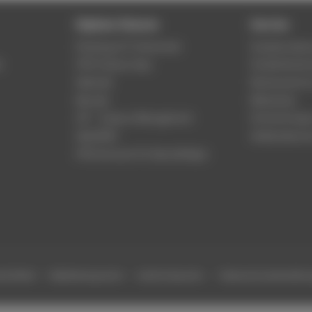
Digitale Dienste
Service
Phishing & IT-Sicherheit
Studierenden
r
HTW Campus App
Studienberat
Webmail
Rechenzentr
Moodle
Bibliothek
LSF - Campus Management
Hochschulspo
WebOPAC
Gebäudeservi
HTW.Intranet für Beschäftigte
efreiheit
Gebärdensprache
Leichte Sprache
Datenschutzeinstell