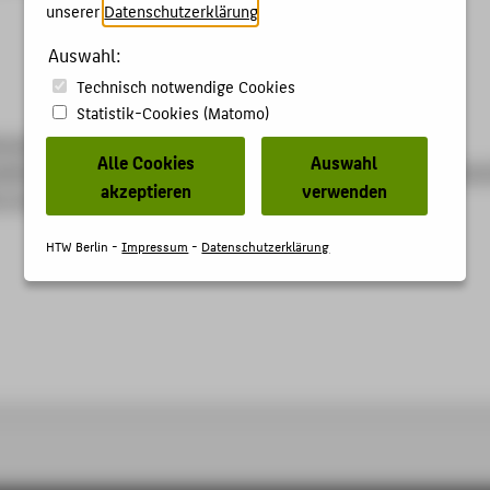
unserer
Datenschutzerklärung
.
Auswahl:
Technisch notwendige Cookies
Statistik-Cookies (Matomo)
terskluwer-
Alle Cookies
Auswahl
gebiete/wirtschaftsrecht/insolvenzrecht/74254000-zinso-zeitsch
akzeptieren
verwenden
e-insolvenz-und-sanierungsrecht.html
HTW Berlin -
Impressum
-
Datenschutzerklärung