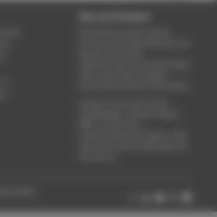
Über die HTW Berlin
service
Die HTW Berlin bietet Studium,
Forschung und Weiterbildung in den
ung
Bereichen Wirtschaft,
um
Ingenieurwesen, Informatik, Design,
Kultur, Gesundheit, Energie &
rt
Umwelt, Recht, Bauen & Immobilien.
ce
Studieren Sie in einem der 80
Studiengänge - Bachelor, Master,
MBA. Forschen Sie in
wissenschaftlichen Projekten. Oder
besuchen Sie die Fortbildungen der
Hochschule.
ungen ändern