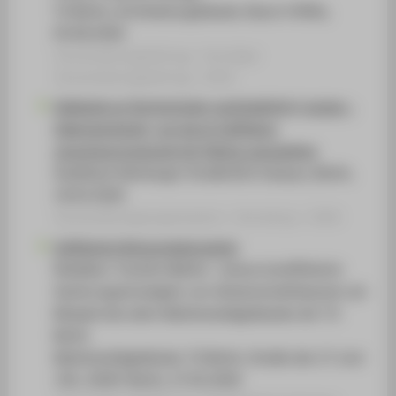
TU Berlin, Architekturgebäude, Raum A 904a,
05.06.2026
Veranstaltungsbeitrag › Sonstiger
Veranstaltungsbeitrag › 2026
Gebäude an Hochschulen nachhaltig(er) nutzen -
Ideenwerkstatt, um durch Suffizienz
verantwortungsvoll mit Fläche umzugehen
Stadtbad Oderberger Straße/GLS Campus, Berlin,
19.03.2026
Veranstaltungsorganisation › Workshop › 2026
Suffiziente Nutzungskonzepte
Reallabor Transfor:Mathe- ressourceneffiziente
Sanierungsstrategien von Wissenschaftsbauten am
Beispiel des alten Mathematikgebäudes der TU
Berlin
Mathematikgebäude, TU Berlin, Straße des 17.Juni
136, 10587 Berlin, 27.05.2026