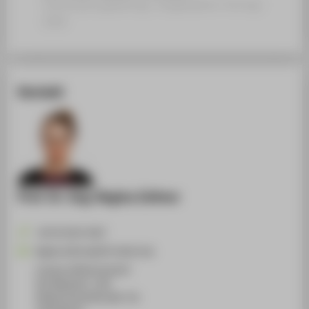
Veranstaltungsbeitrag › Eingeladener Vortrag ›
2026
Kontakt
Prof. Dr.-Ing. Regina Zeitner
+49 30 5019-4367
Regina.Zeitner@HTW-Berlin.de
Campus Wilhelminenhof
WH Gebäude C, 209
Wilhelminenhofstraße 75A