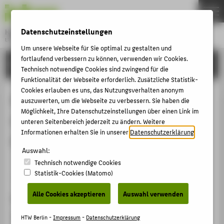
DE
EN
Datenschutzeinstellungen
Hochschule für Technik und Wirtschaft Berlin
University of Applied Sciences
Um unsere Webseite für Sie optimal zu gestalten und
Menu
THEMEN
fortlaufend verbessern zu können, verwenden wir Cookies.
FORSCHUNG
Technisch notwendige Cookies sind zwingend für die
HOCHSCHULE
Funktionalität der Webseite erforderlich. Zusätzliche Statistik-
Cookies erlauben es uns, das Nutzungsverhalten anonym
CAMPUS
Folge #14 - Suffizienz auf dem
auszuwerten, um die Webseite zu verbessern. Sie haben die
STUDIUM
Möglichkeit, Ihre Datenschutzeinstellungen über einen Link im
Campus: Zukunftsfähige
unteren Seitenbereich jederzeit zu ändern. Weitere
LEHRE
Informationen erhalten Sie in unserer
Datenschutzerklärung
.
Flächennutzung an Hochschulen
FORSCHUNG
Auswahl:
KARRIERE
Technisch notwendige Cookies
Statistik-Cookies (Matomo)
Sonstiger Publikationstyp › Podcast › 2025
INTERNATIONAL
Alle Cookies akzeptieren
Auswahl verwenden
Zitation
INFORMATIONEN FÜR
Zeitner, Regina
; Möcker, Annika: Folge #14 - Suffizienz
HTW Berlin -
Impressum
-
Datenschutzerklärung