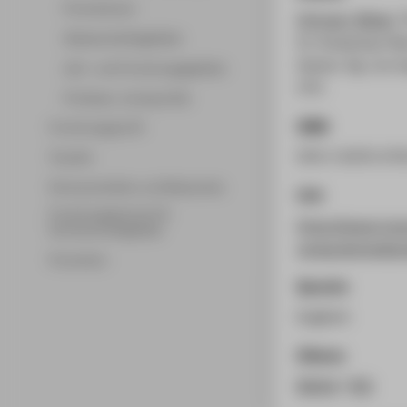
Promotionen
Schrape, Niklas
: 
Wissenschaftsgebiete
for Analysing Vid
Games. Hg. von Es
Lehr- und Forschungsgebiete
270.
Professor_innenprofile
ISBN
Forschungsprofil
978-3-8376-473
Transfer
Partnerschaften und Netzwerke
Link
Forschungsservice für
https://www.tran
Hochschulmitglieder
verlag.de/medi
Promotion
Sprache
Englisch
Zitieren
BibTeX
/
RIS