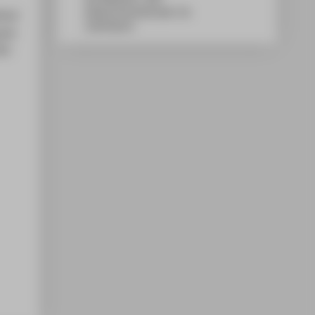
Wilhelminenhofstraße 75A
thod
12459
Berlin
uter
45-