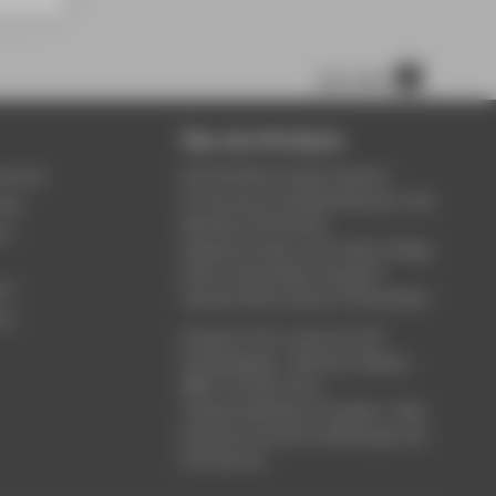
nach oben
Über die HTW Berlin
service
Die HTW Berlin bietet Studium,
Forschung und Weiterbildung in den
ung
Bereichen Wirtschaft,
um
Ingenieurwesen, Informatik, Design,
Kultur, Gesundheit, Energie &
rt
Umwelt, Recht, Bauen & Immobilien.
ce
Studieren Sie in einem der 80
Studiengänge - Bachelor, Master,
MBA. Forschen Sie in
wissenschaftlichen Projekten. Oder
besuchen Sie die Fortbildungen der
Hochschule.