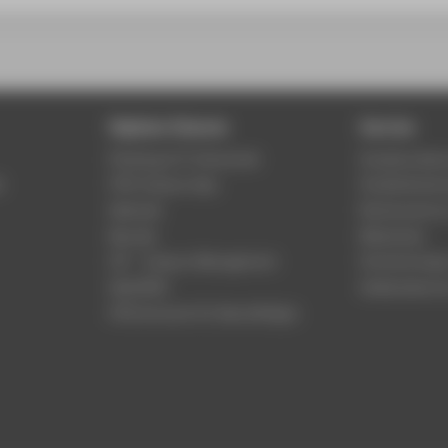
Digitale Dienste
Service
Phishing & IT-Sicherheit
Studierenden
r
HTW Campus App
Studienberat
Webmail
Rechenzentr
Moodle
Bibliothek
LSF - Campus Management
Hochschulspo
WebOPAC
Gebäudeservi
HTW.Intranet für Beschäftigte