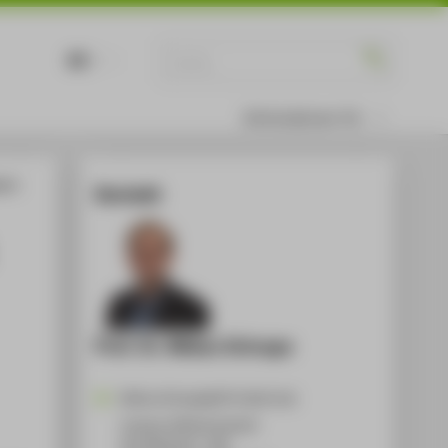
DE
EN
Informationen für
an’s
Kontakt
Prof. Dr. Niklas Schrape
Niklas.Schrape@HTW-Berlin.de
Campus Wilhelminenhof
WH Gebäude C, 586