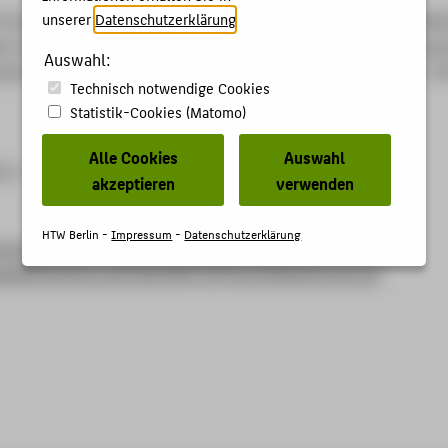
unserer
Datenschutzerklärung
.
The Rhetoric of Game Space. Lotman’s Spatial Semantics as a Me
eo Games. In: Ludotopia: Spaces, Places, and Territories in Comp
Auswahl:
pen Aarseth & Stephan Günzel. 1. Bielefeld: transcript 2025 S. 2
Technisch notwendige Cookies
Statistik-Cookies (Matomo)
Alle Cookies
Auswahl
0-3
akzeptieren
verwenden
HTW Berlin -
Impressum
-
Datenschutzerklärung
script-
a/pdf/e0/26/83/oa9783839447307GxZn0SAUOgLmW.pdf