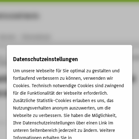
rtschaft Berlin
Menu
Karriere
International
ng
Online-Forschungskatalog
Publikationen
The Rhetoric of Game Space. Lotm
Datenschutzeinstellungen
a Method for Analysing Video Games
Um unsere Webseite für Sie optimal zu gestalten und
ric of Game Space. Lotman’s Spatial
fortlaufend verbessern zu können, verwenden wir
Cookies. Technisch notwendige Cookies sind zwingend
 as a Method for Analysing Video
für die Funktionalität der Webseite erforderlich.
Zusätzliche Statistik-Cookies erlauben es uns, das
Nutzungsverhalten anonym auszuwerten, um die
Webseite zu verbessern. Sie haben die Möglichkeit,
g › Aufsatz › 2025
Ihre Datenschutzeinstellungen über einen Link im
unteren Seitenbereich jederzeit zu ändern. Weitere
Informationen erhalten Sie in