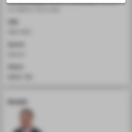
und Nachhaltigkeit (Teil II). In: Der Betrieb 1-35 (71),
STUDIENINTERESSIERTE
35. (2025), S. 2111-2125.
STUDIERENDE
ISSN
UNTERNEHMEN
0005-9935
ALUMNI
PRESSE
Sprache
BESCHÄFTIGTE
Deutsch
Zitieren
BELIEBTE SEITEN
BibTeX
/
RIS
DIGITALE DIENSTE
SERVICE
Kontakt
ÜBER DIE HTW BERLIN