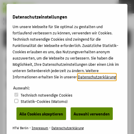
DE
EN
Datenschutzeinstellungen
Hochschule für Technik und Wirtschaft Berlin
University of Applied Sciences
Um unsere Webseite für Sie optimal zu gestalten und
Menu
fortlaufend verbessern zu können, verwenden wir Cookies.
THEMEN
FORSCHUNG
Technisch notwendige Cookies sind zwingend für die
HOCHSCHULE
Funktionalität der Webseite erforderlich. Zusätzliche Statistik-
Cookies erlauben es uns, das Nutzungsverhalten anonym
CAMPUS
Business Judgement Rule,
auszuwerten, um die Webseite zu verbessern. Sie haben die
Möglichkeit, Ihre Datenschutzeinstellungen über einen Link im
STUDIUM
Wertorientierung und
unteren Seitenbereich jederzeit zu ändern. Weitere
LEHRE
Informationen erhalten Sie in unserer
Datenschutzerklärung
.
Nachhaltigkeit (Teil II)
FORSCHUNG
Auswahl:
Technisch notwendige Cookies
KARRIERE
Artikel › Journalartikel › 2025
Statistik-Cookies (Matomo)
INTERNATIONAL
Zitation
Alle Cookies akzeptieren
Auswahl verwenden
Bantelon, R.; Behringer, S.; Berger, Th.;
Henschel,
INFORMATIONEN FÜR
Thomas
: Business Judgement Rule, Wertorientierung
HTW Berlin -
Impressum
-
Datenschutzerklärung