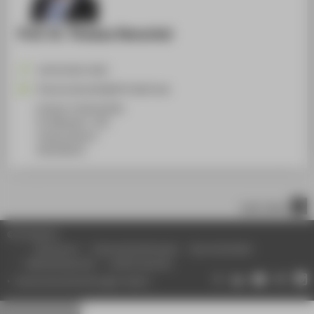
Prof. Dr. Thomas Henschel
+49 30 5019-2435
Thomas.Henschel@HTW-Berlin.de
Campus Treskowallee
TA Gebäude C, 301
Treskowallee 8
10318
Berlin
nach oben
© HTW Berlin
Impressum
Datenschutzhinweise
Barrierefreiheit
Gebärdensprache
Leichte Sprache
Datenschutzeinstellungen ändern