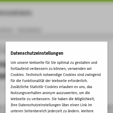
rtschaft Berlin
Menu
Karriere
International
ng
Online-Forschungskatalog
Publikationen
Entwicklung eines
Lehrkonzeptes für Citizen Developer
Datenschutzeinstellungen
ung eines anbieterunabhängigen
Um unsere Webseite für Sie optimal zu gestalten und
fortlaufend verbessern zu können, verwenden wir
ptes für Citizen Developer
Cookies. Technisch notwendige Cookies sind zwingend
für die Funktionalität der Webseite erforderlich.
Zusätzliche Statistik-Cookies erlauben es uns, das
 › Konferenzpaper › 2025
Nutzungsverhalten anonym auszuwerten, um die
Webseite zu verbessern. Sie haben die Möglichkeit,
Ihre Datenschutzeinstellungen über einen Link im
zo, Timo
;
Malzahn, Birte
: Entwicklung eines anbieterunabhängig
unteren Seitenbereich jederzeit zu ändern. Weitere
r Citizen Developer. In: AKWI 2025 Cybersicherheit und Künstlic