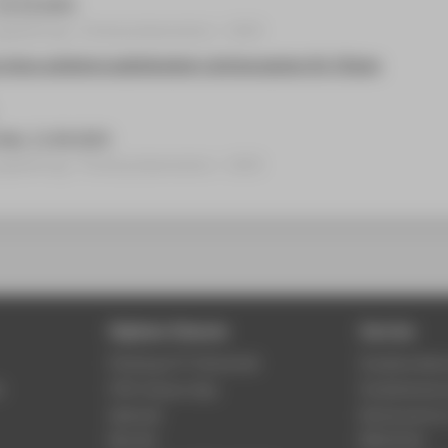
 16.10.2025
gsbeitrag › Posterpräsentation › 2025
 eines anbieterunabhängigen Lehrkonzeptes für Citizen
Kiel, 11.09.2025
gsbeitrag › Posterpräsentation › 2025
Digitale Dienste
Service
Phishing & IT-Sicherheit
Studierenden
r
HTW Campus App
Studienberat
Webmail
Rechenzentr
Moodle
Bibliothek