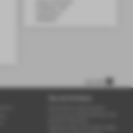
Campus Treskowallee
TA Gebäude C, 834
Treskowallee 8
10318
Berlin
nach oben
Über die HTW Berlin
service
Die HTW Berlin bietet Studium,
Forschung und Weiterbildung in den
ung
Bereichen Wirtschaft,
um
Ingenieurwesen, Informatik, Design,