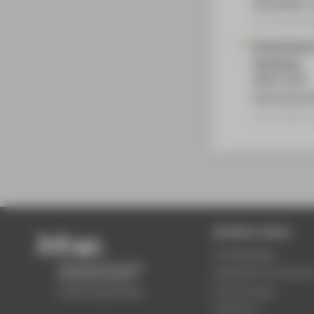
HTW Berlin,
Veranstaltun
Entwicklung
Developer
AKWI 2025
Hochschule 
Veranstaltun
Beliebte Seiten
Studiengänge
Akademischer Kalende
Einrichtungen
Standorte