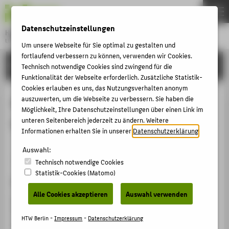
DE
EN
Datenschutzeinstellungen
Hochschule für Technik und Wirtschaft Berlin
University of Applied Sciences
Um unsere Webseite für Sie optimal zu gestalten und
Menu
fortlaufend verbessern zu können, verwenden wir Cookies.
THEMEN
FORSCHUNG
Technisch notwendige Cookies sind zwingend für die
HOCHSCHULE
Funktionalität der Webseite erforderlich. Zusätzliche Statistik-
Cookies erlauben es uns, das Nutzungsverhalten anonym
CAMPUS
Das sind die neuen Immotrends,
auszuwerten, um die Webseite zu verbessern. Sie haben die
Möglichkeit, Ihre Datenschutzeinstellungen über einen Link im
STUDIUM
Weniger ist mehr - in jeder Hinsicht
unteren Seitenbereich jederzeit zu ändern. Weitere
LEHRE
Informationen erhalten Sie in unserer
Datenschutzerklärung
.
FORSCHUNG
Auswahl:
Webseiten / Blog / Forum › 2025
Technisch notwendige Cookies
KARRIERE
Statistik-Cookies (Matomo)
Zitation
INTERNATIONAL
Alle Cookies akzeptieren
Auswahl verwenden
Zeitner, Regina
; Peyinghaus, Marion; Rodler, Gerhard:
Das sind die neuen Immotrends, Weniger ist mehr - in
INFORMATIONEN FÜR
HTW Berlin -
Impressum
-
Datenschutzerklärung
jeder Hinsicht. Hg. von IMMOMEDIEN. 2025.