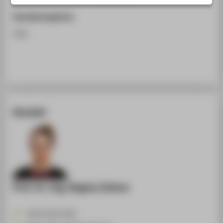
STUDIENINTERESSIERTE
Darstellungsform
STUDIERENDE
Text
UNTERNEHMEN
ALUMNI
PRESSE
BESCHÄFTIGTE
Kontakt
BELIEBTE SEITEN
DIGITALE DIENSTE
SERVICE
ÜBER DIE HTW BERLIN
Prof. Dr.-Ing. Regina Zeitner
+49 30 5019-4367